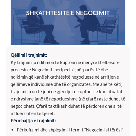
Qëllimi i trajnimit:
Ky trajnim ju ndihmon të kuptoni në mënyrë thelbësore
procesin e Negocimit, peripecitë, përparësitë dhe
ndikimin që kanë shkathtësitë negociuese në arritjen e
qëllimeve individuale dhe të organizatës. Me anë të këtij
trajnimi ju do të jeni në gjendje të kuptoni se kur situatat
e ndryshme janë të negociueshme (në çfarë raste duhet të
negociohet). Çfarë taktikash duhet të përdoren dhe si të
influencohen të tjerët.
Përmbajtja e trajnimit:
Përkufizimi dhe shpjegimi i termit “Negocimi si tërësi”