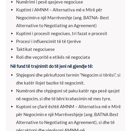
Numërimi i pesë qasjeve negociuse
Kuptimi i AMNM – Alternativa më e Mirë për
Negocimin e një Marrëveshje (ang. BATNA- Best
Alternative to Negotiating an Agreement)
Kuptimi i procesit negociues, tri fazat e procesit
Procesi i influencimit të të tjerëve
Taktikat negociuese
Roli dhe veçoritë e etikës në negociata
Në fund të trajnimit do të jeni në gjendje të:
Shpjegoni dhe përkufizoni termin “Negocim si tërësi”, si
dhe katër llojet bazike të negocimit.
Numëroni dhe shpjegoni së paku katër nga pesë qasjet
në negocim, si dhe të bëni krahasimin në mes tyre.
Kuptoni se çfarë është AMNM – Alternativa më e Mirë
për Negocimin e një Marrëveshjeje (ang. BATNA Best
Alternative to Negotiating an Agreement), si dhe të
përcaktoni dhe vlerësoni AMNM-në.