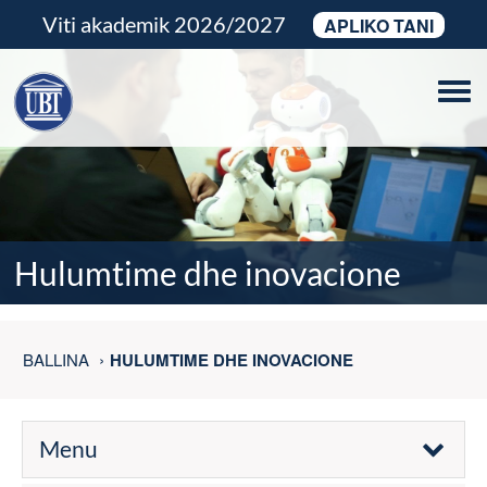
Viti akademik 2026/2027
APLIKO TANI
Tog
navi
Hulumtime dhe inovacione
BALLINA
HULUMTIME DHE INOVACIONE
Menu