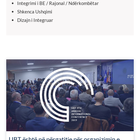
Integrimi i BE / Rajonal / Ndërkombëtar
Shkenca Ushqimi
Dizajn i Integruar
UBT është në përgatitje për organizimin e