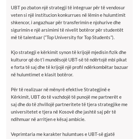
UBT po zbaton një strategji të integruar për të vendosur
veten si një institucion konkurrues në lëmin e hulumtimit
shkencor, i angazhuar për transferimin e njohurive dhe
sigurimin e një arsimimi të nivelit botëror për studentët
më të talentuar (“Top University for Top Students”).
Kjo strategji e kërkimit synon të krijojë mjedisin fizik dhe
kulturor që do t’i mundësojë UBT-së të ndërtojë mbi pikat
e forta të saj dhe të krijojë një profil ndërkombëtar bazuar
në hulumtimet e klasit botëror.
Për të realizuar në mënyrë efektive Strategjinë e
Kërkimit, UBT do të vazhdojë të punojë me partnerët e
saj dhe do të zhvillojë partneritete të tjera strategjike me
universitetet e tjera në Kosovë dhe jashtë saj për të
ndihmuar në arritjen e kësaj ambicie.
Veprimtaria me karakter hulumtues e UBT-së gjatë