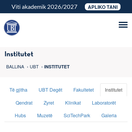
Viti akademik 2026/2027
APLIKO TANI
Tog
navi
Institutet
BALLINA
UBT
INSTITUTET
Të gjitha
UBT Degët
Fakultetet
Institutet
Qendrat
Zyret
Klinikat
Laboratorët
Hubs
Muzetë
SciTechPark
Galeria