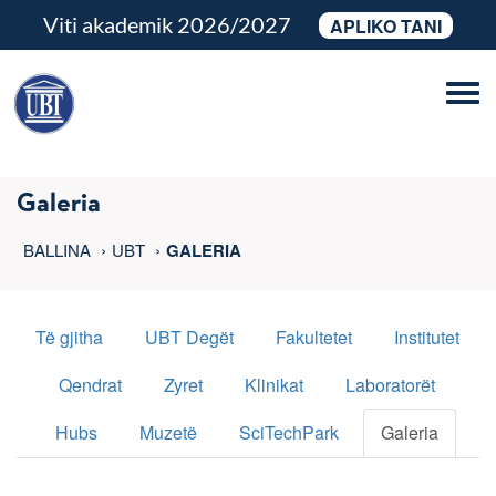
Viti akademik 2026/2027
APLIKO TANI
Tog
navi
Galeria
BALLINA
UBT
GALERIA
Të gjitha
UBT Degët
Fakultetet
Institutet
Qendrat
Zyret
Klinikat
Laboratorët
Hubs
Muzetë
SciTechPark
Galeria