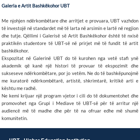
Galeria e Artit Bashkëkohor UBT
Me njohjen ndërkombëtare dhe arritjet e provuara, UBT vazhdon
të investojë në standardet më të larta në arsimin e lartë në regjion
dhe tutje. Qëllimi i Galerisë së Artit Bashkëkohor është të nxisë
praktikën studentore të UBT-së në prirjet më të fundit të artit
bashkëkohor.
Ekspozitat në Galerinë UBT do të kurohen nga vetë stafi ynë
akademik që kanë një histori të provuar të ekspozimit dhe
sukseseve ndërkombëtare, por jo vetëm. Ne do të bashkëpunojmë
me kuratorë ndërkombëtarë, artistë, shkrimtarë, kritikë arti e
kështu me radhë.
Ne kemi krijuar një program vjetor i cili do të dokumentohet dhe
promovohet nga Grupi i Mediave të UBT-së për të arritur një
audiencë më të madhe dhe për të na ofruar edhe më shumë
komunitetin.