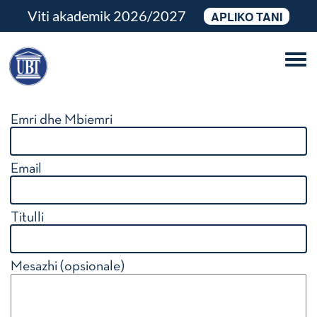
Viti akademik 2026/2027
APLIKO TANI
Tog
navi
Emri dhe Mbiemri
Email
Titulli
Mesazhi (opsionale)