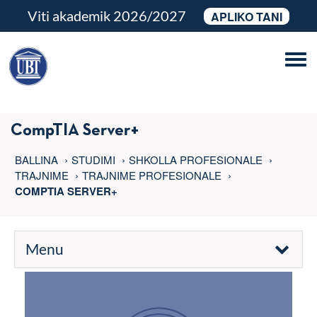
Viti akademik 2026/2027
APLIKO TANI
Tog
navi
CompTIA Server+
BALLINA
STUDIMI
SHKOLLA PROFESIONALE
TRAJNIME
TRAJNIME PROFESIONALE
COMPTIA SERVER+
Menu