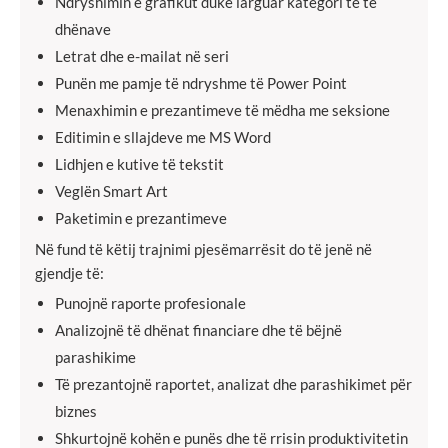
Ndryshimin e grafikut duke larguar kategori të të
dhënave
Letrat dhe e-mailat në seri
Punën me pamje të ndryshme të Power Point
Menaxhimin e prezantimeve të mëdha me seksione
Editimin e sllajdeve me MS Word
Lidhjen e kutive të tekstit
Veglën Smart Art
Paketimin e prezantimeve
Në fund të këtij trajnimi pjesëmarrësit do të jenë në
gjendje të:
Punojnë raporte profesionale
Analizojnë të dhënat financiare dhe të bëjnë
parashikime
Të prezantojnë raportet, analizat dhe parashikimet për
biznes
Shkurtojnë kohën e punës dhe të rrisin produktivitetin