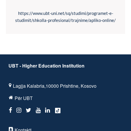
https://www.ubt-uni.net/sq/studimi/programet-e-
studimit/shkolla-profesional/trajnime/apliko-online/
UBT - Higher Education Institution
Lagjja Kalabria,10000 Prishtine, Kosovo
Për UBT
Kontakti