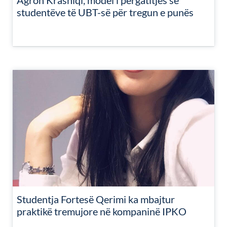
Agron Krasniqi, model i përgatitjes së
studentëve të UBT-së për tregun e punës
Studentja Fortesë Qerimi ka mbajtur
praktikë tremujore në kompaninë IPKO