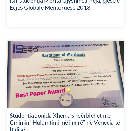
Ish-studentja Merita Gjyshinca-Peja, pjesë e
Ecjes Globale Mentoruese 2018
Studentja Jonida Xhema shpërblehet me
Çmimin “Hulumtimi më i mirë”, në Venecia të
Italisë