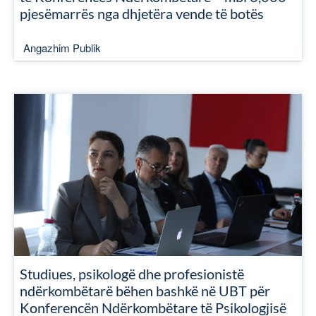
pjesëmarrës nga dhjetëra vende të botës
Angazhim Publik
Studiues, psikologë dhe profesionistë
ndërkombëtarë bëhen bashkë në UBT për
Konferencën Ndërkombëtare të Psikologjisë