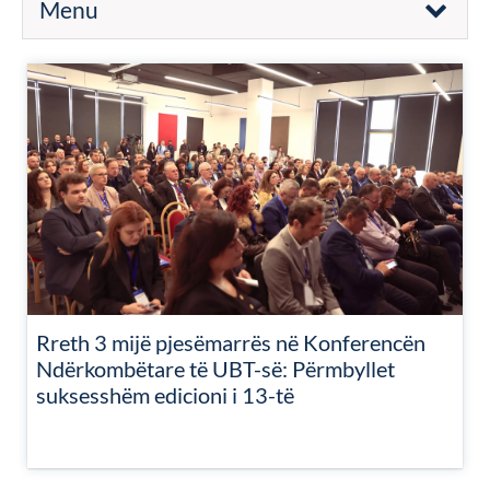
Menu
Rreth 3 mijë pjesëmarrës në Konferencën
Ndërkombëtare të UBT-së: Përmbyllet
suksesshëm edicioni i 13-të