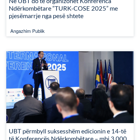
Në UBT do të organizohet Konferenca
Ndërkombëtare “TURK-COSE 2025” me
pjesëmarrje nga pesë shtete
Angazhim Publik
UBT përmbyll suksesshëm edicionin e 14-të
të Konferencës Ndërkombëtare – mbi 3,000