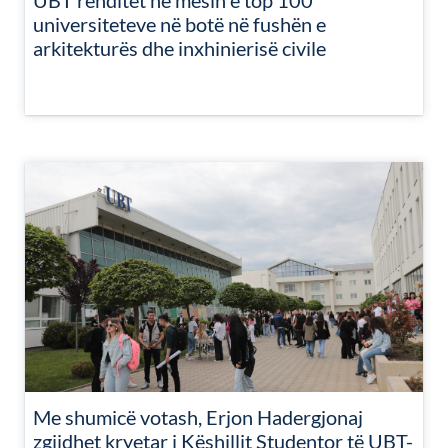
UBT renditet në mesin e top 100
universiteteve në botë në fushën e
arkitekturës dhe inxhinierisë civile
Me shumicë votash, Erjon Hadergjonaj
zgjidhet kryetar i Këshillit Studentor të UBT-