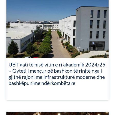
UBT gati të nisë vitin e ri akademik 2024/25
– Qyteti i mençur që bashkon të rinjtë nga i
gjithë rajoni me infrastrukturë moderne dhe
bashkëpunime ndërkombëtare