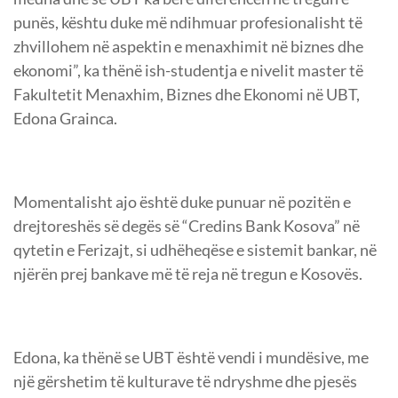
punës, kështu duke më ndihmuar profesionalisht të
zhvillohem në aspektin e menaxhimit në biznes dhe
ekonomi”, ka thënë ish-studentja e nivelit master të
Fakultetit Menaxhim, Biznes dhe Ekonomi në UBT,
Edona Grainca.
Momentalisht ajo është duke punuar në pozitën e
drejtoreshës së degës së “Credins Bank Kosova” në
qytetin e Ferizajt, si udhëheqëse e sistemit bankar, në
njërën prej bankave më të reja në tregun e Kosovës.
Edona, ka thënë se UBT është vendi i mundësive, me
një gërshetim të kulturave të ndryshme dhe pjesës