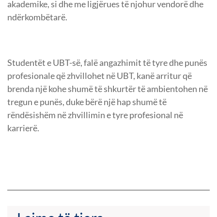
akademike, si dhe me ligjërues të njohur vendorë dhe
ndërkombëtarë.
Studentët e UBT-së, falë angazhimit të tyre dhe punës
profesionale që zhvillohet në UBT, kanë arritur që
brenda një kohe shumë të shkurtër të ambientohen në
tregun e punës, duke bërë një hap shumë të
rëndësishëm në zhvillimin e tyre profesional në
karrierë.