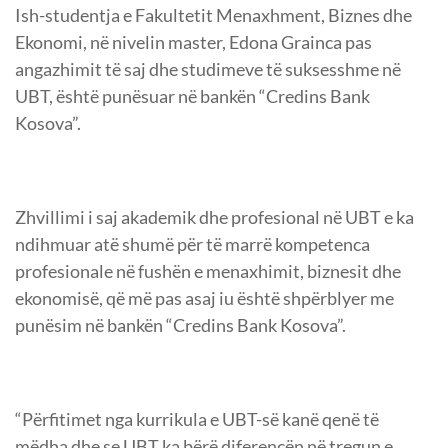
Ish-studentja e Fakultetit Menaxhment, Biznes dhe
Ekonomi, në nivelin master, Edona Grainca pas
angazhimit të saj dhe studimeve të suksesshme në
UBT, është punësuar në bankën “Credins Bank
Kosova”.
Zhvillimi i saj akademik dhe profesional në UBT e ka
ndihmuar atë shumë për të marrë kompetenca
profesionale në fushën e menaxhimit, biznesit dhe
ekonomisë, që më pas asaj iu është shpërblyer me
punësim në bankën “Credins Bank Kosova”.
“Përfitimet nga kurrikula e UBT-së kanë qenë të
mëdha dhe se UBT ka bërë diferencën në tregun e