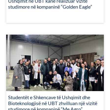
Ushqimit në UBT kanë realizuar vizitë
studimore në kompaninë “Golden Eagle”
Studentët e Shkencave të Ushqimit dhe
Bioteknologjisë në UBT zhvilluan një vizitë
studimore në kompaninë “Me Agro”