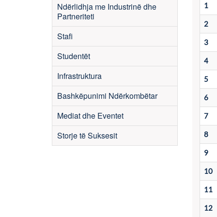
Ndërlidhja me Industrinë dhe
1
Partneriteti
2
Stafi
3
Studentët
4
Infrastruktura
5
Bashkëpunimi Ndërkombëtar
6
Mediat dhe Eventet
7
Storje të Suksesit
8
9
10
11
12