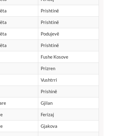
mëta
Prishtinë
mëta
Prishtinë
mëta
Podujevë
mëta
Prishtinë
Fushe Kosove
Prizren
Vushtrri
Prishinë
are
Gjilan
re
Ferizaj
re
Gjakova