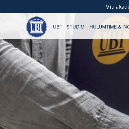
Viti aka
UBT
STUDIMI
HULUMTIME & IN