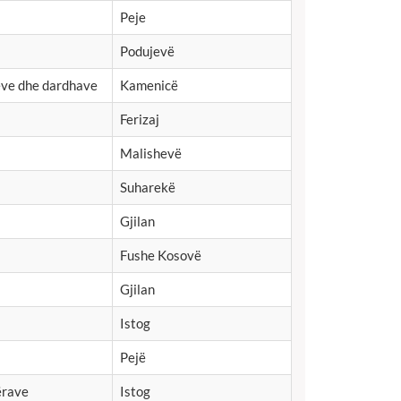
Peje
Podujevë
ëve dhe dardhave
Kamenicë
Ferizaj
Malishevë
Suharekë
Gjilan
Fushe Kosovë
Gjilan
Istog
Pejë
ërave
Istog