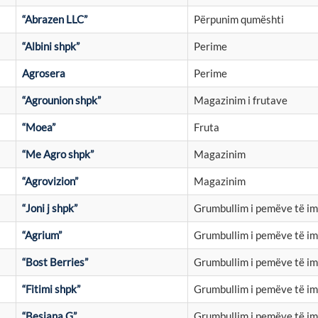
“Abrazen LLC”
Përpunim qumështi
“Albini shpk”
Perime
Agrosera
Perime
“Agrounion shpk”
Magazinim i frutave
“Moea”
Fruta
“Me Agro shpk”
Magazinim
“Agrovizion”
Magazinim
“Joni j shpk”
Grumbullim i pemëve të i
“Agrium”
Grumbullim i pemëve të i
“Bost Berries”
Grumbullim i pemëve të i
“Fitimi shpk”
Grumbullim i pemëve të i
“Besiana G”
Grumbullim i pemëve të i