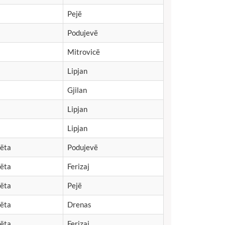
Pejë
Podujevë
Mitrovicë
Lipjan
Gjilan
Lipjan
Lipjan
mëta
Podujevë
mëta
Ferizaj
mëta
Pejë
mëta
Drenas
mëta
Ferizaj