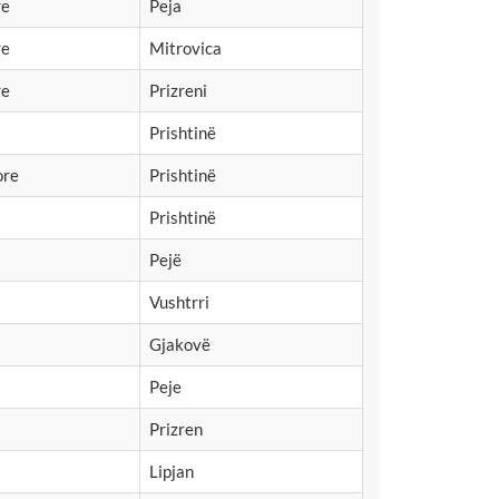
re
Peja
re
Mitrovica
re
Prizreni
Prishtinë
ore
Prishtinë
Prishtinë
Pejë
Vushtrri
Gjakovë
Peje
Prizren
Lipjan