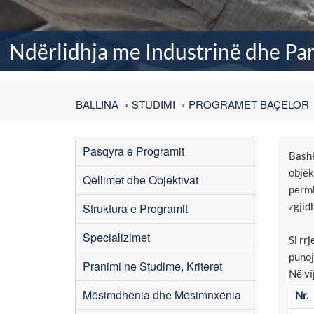
Ndërlidhja me Industrinë dhe Par
BALLINA
STUDIMI
PROGRAMET BAÇELOR
Pasqyra e Programit
Bashk
objek
Qëllimet dhe Objektivat
permb
zgjid
Struktura e Programit
Specializimet
Si rr
punoj
Pranimi ne Studime, Kriteret
Në vi
Mësimdhënia dhe Mësimnxënia
Nr.