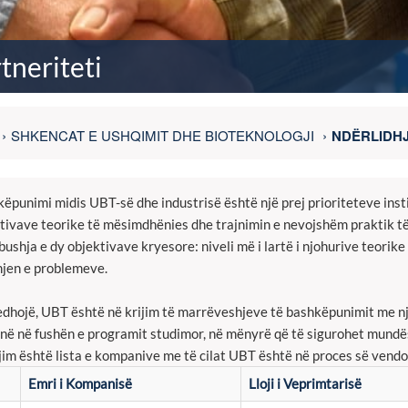
tneriteti
SHKENCAT E USHQIMIT DHE BIOTEKNOLOGJI
NDËRLIDHJ
ëpunimi midis UBT-së dhe industrisë është një prej prioriteteve instit
tivave teorike të mësimdhënies dhe trajnimin e nevojshëm praktik të 
ushja e dy objektivave kryesore: niveli më i lartë i njohurive teorike 
hjen e problemeve.
jedhojë, UBT është në krijim të marrëveshjeve të bashkëpunimit me n
në në fushën e programit studimor, në mënyrë që të sigurohet mundës
jim është lista e kompanive me të cilat UBT është në proces së vend
Emri i Kompanisë
Lloji i Veprimtarisë