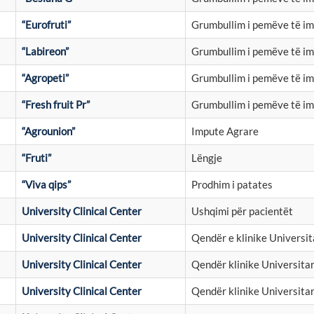
“Eurofruti”
Grumbullim i pemëve të i
“Labireon”
Grumbullim i pemëve të i
“Agropeti”
Grumbullim i pemëve të i
“Fresh fruit Pr”
Grumbullim i pemëve të i
“Agrounion”
Impute Agrare
“Fruti”
Lëngje
“Viva qips”
Prodhim i patates
University Clinical Center
Ushqimi për pacientët
University Clinical Center
Qendër e klinike Universit
University Clinical Center
Qendër klinike Universita
University Clinical Center
Qendër klinike Universita