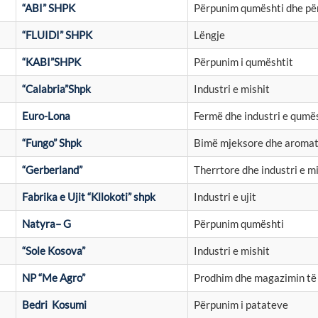
“ABI” SHPK
Përpunim qumështi dhe pë
“FLUIDI” SHPK
Lëngje
“KABI”SHPK
Përpunim i qumështit
“Calabria”Shpk
Industri e mishit
Euro-Lona
Fermë dhe industri e qumë
“Fungo” Shpk
Bimë mjeksore dhe aromat
“Gerberland”
Therrtore dhe industri e m
Fabrika e Ujit “Kllokoti” shpk
Industri e ujit
Natyra– G
Përpunim qumështi
“Sole Kosova”
Industri e mishit
NP “Me Agro”
Prodhim dhe magazimin të
Bedri Kosumi
Përpunim i patateve