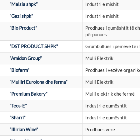
“Malsia shpk”
Industri e mishit
“Gazi shpk”
Industri e mishit
“Bio Product”
Prodhues i qumështit të dh
përpunues
“DST PRODUCT SHPK”
Grumbullues i pemëve të 
“Amidon Group”
Mulli Elektrik
“Biofarm”
Prodhues i vezëve organik
“Mulliri Eurolona dhe ferma”
Mulli Elektrik
“Premium Bakery”
Mulli elektrik dhe fermë
“Teos-E”
Industri e qumështit
“Sharri”
Industri e qumështit
“Illirian Wine”
Prodhues vere