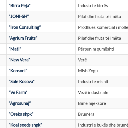
“Birra Peja”
Industri e birrës
“JONI-SH”
Pilaf dhe fruta të imëta
“Iron Consulting”
Prodhues komercial i moll
“Agrium Fruits”
Pilaf dhe fruta të imëta
“Mati”
Përpunim qumështi
“New Vera”
Verë
“Konsoni”
Mish Zogu
“Sole Kosova”
Industri e mishit
“Ve Farm”
Vezë industriale
“Agrosunaj”
Bimë mjeksore
“Oreks shpk”
Brumëra
“Koal seeds shpk”
Industri e bukës dhe brum