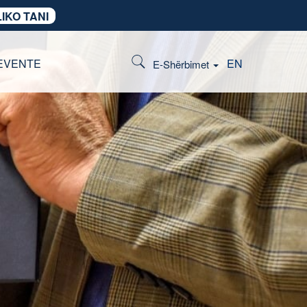
IKO TANI
EVENTE
EN
E-Shërbimet