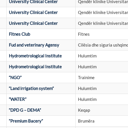
University Clinical Center
Qendër klinike Universita
University Clinical Center
Qendër klinike Universita
University Clinical Center
Qendër klinike Universita
Fitnes Club
Fitnes
Fud and veterinary Agensy
Cilësia dhe siguria ushqim
Hydrometrological Institute
Hulumtim
Hydrometrological Institute
Hulumtim
“NGO”
Trainime
“Land irrigation system”
Hulumtim
“WATER”
Hulumtim
“DPD G – DEMA”
Keqap
“Premium Bacery”
Brumëra