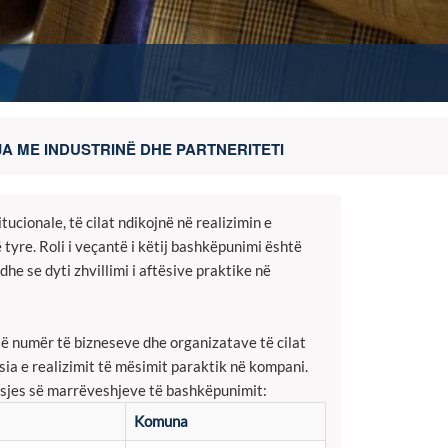
A ME INDUSTRINË DHE PARTNERITETI
ucionale, të cilat ndikojnë në realizimin e
tyre. Roli i veçantë i këtij bashkëpunimi është
dhe se dyti zhvillimi i aftësive praktike në
jë numër të bizneseve dhe organizatave të cilat
ia e realizimit të mësimit paraktik në kompani.
osjes së marrëveshjeve të bashkëpunimit:
Komuna