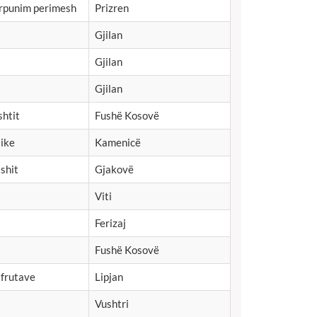
rpunim perimesh
Prizren
Gjilan
Gjilan
Gjilan
shtit
Fushë Kosovë
ike
Kamenicë
ishit
Gjakovë
Viti
Ferizaj
Fushë Kosovë
 frutave
Lipjan
Vushtri