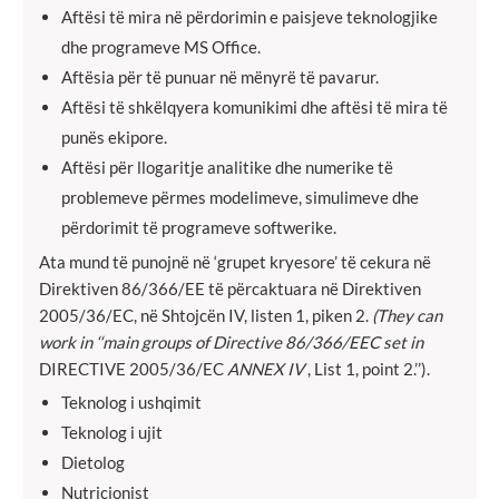
Aftësi të mira në përdorimin e paisjeve teknologjike
dhe programeve MS Office.
Aftësia për të punuar në mënyrë të pavarur.
Aftësi të shkëlqyera komunikimi dhe aftësi të mira të
punës ekipore.
Aftësi për llogaritje analitike dhe numerike të
problemeve përmes modelimeve, simulimeve dhe
përdorimit të programeve softwerike.
Ata mund të punojnë në ‘grupet kryesore’ të cekura në
Direktiven 86/366/EE të përcaktuara në Direktiven
2005/36/EC, në Shtojcën IV, listen 1, piken 2.
(They can
work in ‘‘main groups of Directive 86/366/EEC set in
DIRECTIVE 2005/36/EC
ANNEX IV
, List 1, point 2.’’).
Teknolog i ushqimit
Teknolog i ujit
Dietolog
Nutricionist