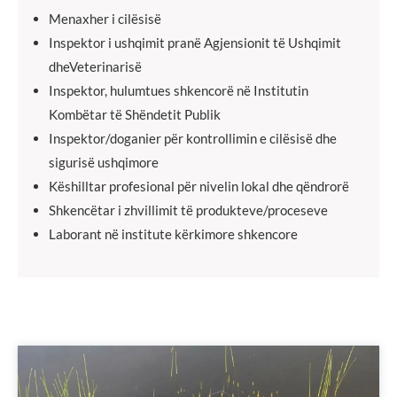
Menaxher i cilësisë
Inspektor i ushqimit pranë Agjensionit të Ushqimit
dheVeterinarisë
Inspektor, hulumtues shkencorë në Institutin
Kombëtar të Shëndetit Publik
Inspektor/doganier për kontrollimin e cilësisë dhe
sigurisë ushqimore
Këshilltar profesional për nivelin lokal dhe qëndrorë
Shkencëtar i zhvillimit të produkteve/proceseve
Laborant në institute kërkimore shkencore