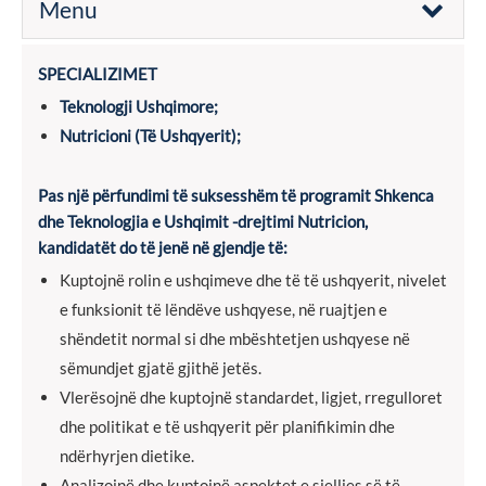
Menu
SPECIALIZIMET
Teknologji Ushqimore;
Nutricioni (Të Ushqyerit);
Pas një përfundimi të suksesshëm të programit Shkenca
dhe Teknologjia e Ushqimit -drejtimi Nutricion,
kandidatët do të jenë në gjendje të:
Kuptojnë rolin e ushqimeve dhe të të ushqyerit, nivelet
e funksionit të lëndëve ushqyese, në ruajtjen e
shëndetit normal si dhe mbështetjen ushqyese në
sëmundjet gjatë gjithë jetës.
Vlerësojnë dhe kuptojnë standardet, ligjet, rregulloret
dhe politikat e të ushqyerit për planifikimin dhe
ndërhyrjen dietike.
Analizojnë dhe kuptojnë aspektet e sjelljes së të