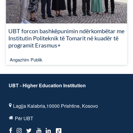
UBT forcon bashkëpunimin ndërkombëtar me
Institutin Politeknik të Tomarit në kuadër të
programit Erasmus+
Angazhim Publik
UBT - Higher Education Institution
Lagjja Kalabria,10000 Prishtine, Kosovo
Për UBT