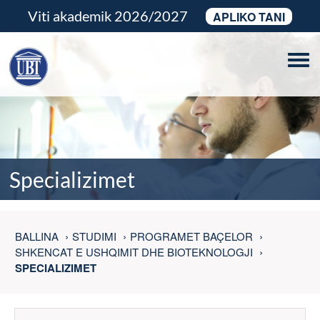
Viti akademik 2026/2027
APLIKO TANI
Tog
navi
Specializimet
BALLINA
STUDIMI
PROGRAMET BAÇELOR
SHKENCAT E USHQIMIT DHE BIOTEKNOLOGJI
SPECIALIZIMET