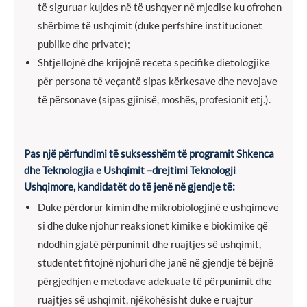
të siguruar kujdes në të ushqyer në mjedise ku ofrohen
shërbime të ushqimit (duke perfshire institucionet
publike dhe private);
Shtjellojnë dhe krijojnë receta specifike dietologjike
për persona të veçantë sipas kërkesave dhe nevojave
të përsonave (sipas gjinisë, moshës, profesionit etj.).
Pas një përfundimi të suksesshëm të programit Shkenca
dhe Teknologjia e Ushqimit –drejtimi Teknologji
Ushqimore, kandidatët do të jenë në gjendje të:
Duke përdorur kimin dhe mikrobiologjinë e ushqimeve
si dhe duke njohur reaksionet kimike e biokimike që
ndodhin gjatë përpunimit dhe ruajtjes së ushqimit,
studentet fitojnë njohuri dhe janë në gjendje të bëjnë
përgjedhjen e metodave adekuate të përpunimit dhe
ruajtjes së ushqimit, njëkohësisht duke e ruajtur