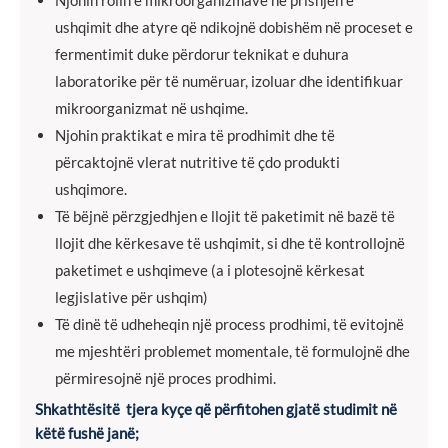
Njohin rolin e mikroorganizmave në prishjen e
ushqimit dhe atyre që ndikojnë dobishëm në proceset e
fermentimit duke përdorur teknikat e duhura
laboratorike për të numëruar, izoluar dhe identifikuar
mikroorganizmat në ushqime.
Njohin praktikat e mira të prodhimit dhe të
përcaktojnë vlerat nutritive të çdo produkti
ushqimore.
Të bëjnë përzgjedhjen e llojit të paketimit në bazë të
llojit dhe kërkesave të ushqimit, si dhe të kontrollojnë
paketimet e ushqimeve (a i plotesojnë kërkesat
legjislative për ushqim)
Të dinë të udheheqin një process prodhimi, të evitojnë
me mjeshtëri problemet momentale, të formulojnë dhe
përmiresojnë një proces prodhimi.
Shkathtësitë tjera kyçe që përfitohen gjatë studimit në
këtë fushë janë;