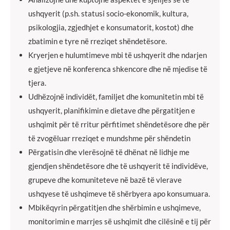
ushqyerit (p.sh. statusi socio-ekonomik, kultura,
psikologjia, zgjedhjet e konsumatorit, kostot) dhe
zbatimin e tyre në rreziqet shëndetësore.
Kryerjen e hulumtimeve mbi të ushqyerit dhe ndarjen
e gjetjeve në konferenca shkencore dhe në mjedise të
tjera.
Udhëzojnë individët, familjet dhe komunitetin mbi të
ushqyerit, planifikimin e dietave dhe përgatitjen e
ushqimit për të rritur përfitimet shëndetësore dhe për
të zvogëluar rreziqet e mundshme për shëndetin
Përgatisin dhe vlerësojnë të dhënat në lidhje me
gjendjen shëndetësore dhe të ushqyerit të individëve,
grupeve dhe komuniteteve në bazë të vlerave
ushqyese të ushqimeve të shërbyera apo konsumuara.
Mbikëqyrin përgatitjen dhe shërbimin e ushqimeve,
monitorimin e marrjes së ushqimit dhe cilësinë e tij për