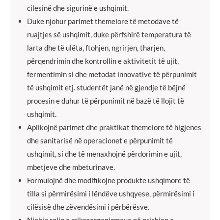
cilesinë dhe sigurinë e ushqimit.
Duke njohur parimet themelore të metodave të
ruajtjes së ushqimit, duke përfshirë temperatura të
larta dhe të ulëta, ftohjen, ngrirjen, tharjen,
përqendrimin dhe kontrollin e aktivitetit të ujit,
fermentimin si dhe metodat innovative të përpunimit
të ushqimit etj. studentët janë në gjendje të bëjnë
procesin e duhur të përpunimit në bazë të llojit të
ushqimit.
Aplikojnë parimet dhe praktikat themelore të higjenes
dhe sanitarisë në operacionet e përpunimit të
ushqimit, si dhe të menaxhojnë përdorimin e ujit,
mbetjeve dhe mbeturinave.
Formulojnë dhe modifikojne produkte ushqimore të
tilla si përmirësimi i lëndëve ushqyese, përmirësimi i
cilësisë dhe zëvendësimi i përbërësve.