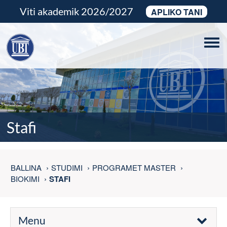
Viti akademik 2026/2027
APLIKO TANI
Tog
navi
Stafi
BALLINA
STUDIMI
PROGRAMET MASTER
BIOKIMI
STAFI
Menu