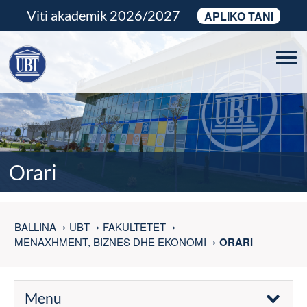
Viti akademik 2026/2027
APLIKO TANI
Tog
navi
Orari
BALLINA
UBT
FAKULTETET
MENAXHMENT, BIZNES DHE EKONOMI
ORARI
Menu