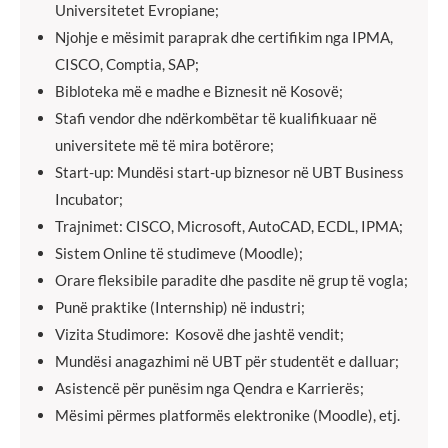
Universitetet Evropiane;
Njohje e mësimit paraprak dhe certifikim nga IPMA,
CISCO, Comptia, SAP;
Bibloteka më e madhe e Biznesit në Kosovë;
Stafi vendor dhe ndërkombëtar të kualifikuaar në
universitete më të mira botërore;
Start-up: Mundësi start-up biznesor në UBT Business
Incubator;
Trajnimet: CISCO, Microsoft, AutoCAD, ECDL, IPMA;
Sistem Online të studimeve (Moodle);
Orare fleksibile paradite dhe pasdite në grup të vogla;
Punë praktike (Internship) në industri;
Vizita Studimore: Kosovë dhe jashtë vendit;
Mundësi anagazhimi në UBT për studentët e dalluar;
Asistencë për punësim nga Qendra e Karrierës;
Mësimi përmes platformës elektronike (Moodle), etj.