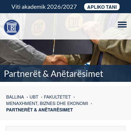
Viti akademik 2026/2027
APLIKO TANI
Tog
navi
Partnerët & Anëtarësimet
BALLINA
UBT
FAKULTETET
MENAXHMENT, BIZNES DHE EKONOMI
PARTNERËT & ANËTARËSIMET