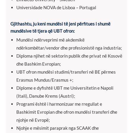
Universidade NOVA de Lisboa – Portugal
Gjithashtu, ju keni mundësi të jeni përfitues i shumë
mundësive të tjera që UBT ofron:
Mundësi ndërveprimi më akdemikë
ndërkombëtar/vendor dhe profesionistë nga industria;
Diploma njihet në sektorin publik dhe privat në Kosovë
dhe Bashkim Evropian;
UBT ofron mundësi studimi/transferi në BE përmes
Erasmus Mundus/Erasmus +;
Diplome e dyfishtë UBT me Universitetin e Napoli
(Itali), Danube Krems (Austri);
Programi është i harmonizuar me rregullat e
Bashkimit Evropian dhe ofron mundësi transferi dhe
njohje në Evropë;
Njohje e mësimit paraprak nga SCAAK dhe