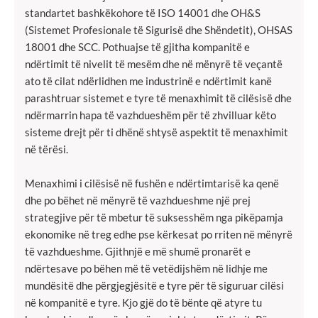
standartet bashkëkohore të ISO 14001 dhe OH&S
(Sistemet Profesionale të Sigurisë dhe Shëndetit), OHSAS
18001 dhe SCC. Pothuajse të gjitha kompanitë e
ndërtimit të nivelit të mesëm dhe në mënyrë të veçantë
ato të cilat ndërlidhen me industrinë e ndërtimit kanë
parashtruar sistemet e tyre të menaxhimit të cilësisë dhe
ndërmarrin hapa të vazhdueshëm për të zhvilluar këto
sisteme drejt për ti dhënë shtysë aspektit të menaxhimit
në tërësi.
Menaxhimi i cilësisë në fushën e ndërtimtarisë ka qenë
dhe po bëhet në mënyrë të vazhdueshme një prej
strategjive për të mbetur të suksesshëm nga pikëpamja
ekonomike në treg edhe pse kërkesat po rriten në mënyrë
të vazhdueshme. Gjithnjë e më shumë pronarët e
ndërtesave po bëhen më të vetëdijshëm në lidhje me
mundësitë dhe përgjegjësitë e tyre për të siguruar cilësi
në kompanitë e tyre. Kjo gjë do të bënte që atyre tu