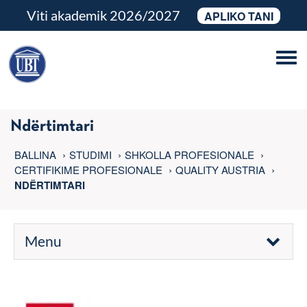
Viti akademik 2026/2027
APLIKO TANI
Tog
navi
Ndërtimtari
BALLINA
STUDIMI
SHKOLLA PROFESIONALE
CERTIFIKIME PROFESIONALE
QUALITY AUSTRIA
NDËRTIMTARI
Menu