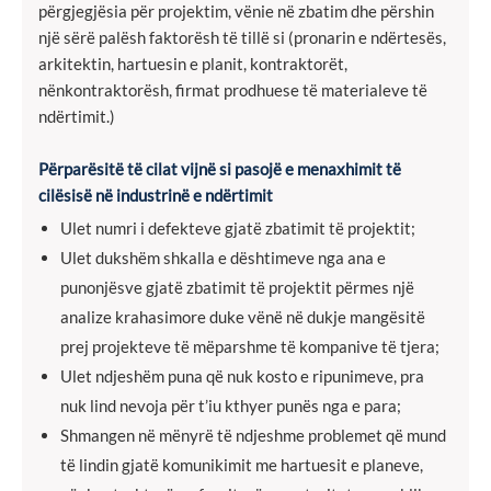
përgjegjësia për projektim, vënie në zbatim dhe përshin
një sërë palësh faktorësh të tillë si (pronarin e ndërtesës,
arkitektin, hartuesin e planit, kontraktorët,
nënkontraktorësh, firmat prodhuese të materialeve të
ndërtimit.)
Përparësitë të cilat vijnë si pasojë e menaxhimit të
cilësisë në industrinë e ndërtimit
Ulet numri i defekteve gjatë zbatimit të projektit;
Ulet dukshëm shkalla e dështimeve nga ana e
punonjësve gjatë zbatimit të projektit përmes një
analize krahasimore duke vënë në dukje mangësitë
prej projekteve të mëparshme të kompanive të tjera;
Ulet ndjeshëm puna që nuk kosto e ripunimeve, pra
nuk lind nevoja për t’iu kthyer punës nga e para;
Shmangen në mënyrë të ndjeshme problemet që mund
të lindin gjatë komunikimit me hartuesit e planeve,