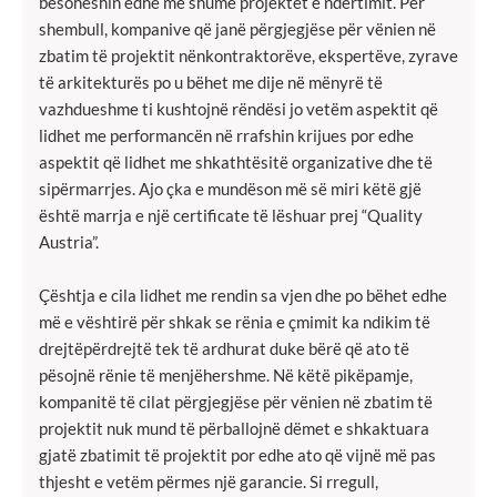
besoheshin edhe më shumë projektet e ndërtimit. Për
shembull, kompanive që janë përgjegjëse për vënien në
zbatim të projektit nënkontraktorëve, ekspertëve, zyrave
të arkitekturës po u bëhet me dije në mënyrë të
vazhdueshme ti kushtojnë rëndësi jo vetëm aspektit që
lidhet me performancën në rrafshin krijues por edhe
aspektit që lidhet me shkathtësitë organizative dhe të
sipërmarrjes. Ajo çka e mundëson më së miri këtë gjë
është marrja e një certificate të lëshuar prej “Quality
Austria”.
Çështja e cila lidhet me rendin sa vjen dhe po bëhet edhe
më e vështirë për shkak se rënia e çmimit ka ndikim të
drejtëpërdrejtë tek të ardhurat duke bërë që ato të
pësojnë rënie të menjëhershme. Në këtë pikëpamje,
kompanitë të cilat përgjegjëse për vënien në zbatim të
projektit nuk mund të përballojnë dëmet e shkaktuara
gjatë zbatimit të projektit por edhe ato që vijnë më pas
thjesht e vetëm përmes një garancie. Si rregull,