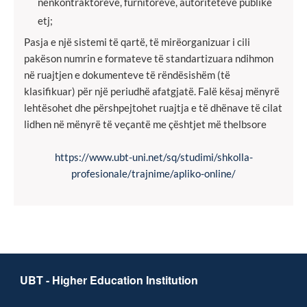
nënkontraktorëve, furnitorëve, autoriteteve publike
etj;
Pasja e një sistemi të qartë, të mirëorganizuar i cili
pakëson numrin e formateve të standartizuara ndihmon
në ruajtjen e dokumenteve të rëndësishëm (të
klasifikuar) për një periudhë afatgjatë. Falë kësaj mënyrë
lehtësohet dhe përshpejtohet ruajtja e të dhënave të cilat
lidhen në mënyrë të veçantë me çështjet më thelbsore
https://www.ubt-uni.net/sq/studimi/shkolla-
profesionale/trajnime/apliko-online/
UBT - Higher Education Institution