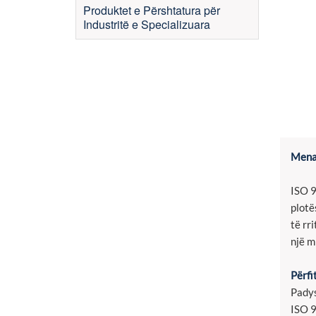
Produktet e Përshtatura për
Industritë e Specializuara
Menax
ISO 9
plotë
të rr
një m
Përfi
Padys
ISO 