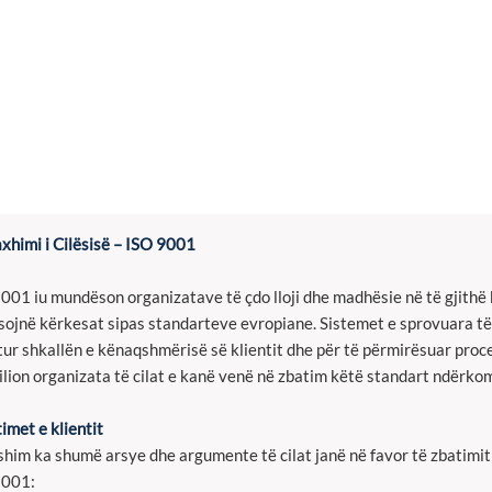
himi i Cilësisë – ISO 9001
001 iu mundëson organizatave të çdo lloji dhe madhësie në të gjithë 
sojnë kërkesat sipas standarteve evropiane. Sistemet e sprovuara të
itur shkallën e kënaqshmërisë së klientit dhe për të përmirësuar pr
ilion organizata të cilat e kanë venë në zbatim këtë standart ndërko
timet e klientit
him ka shumë arsye dhe argumente të cilat janë në favor të zbatimit 
9001: