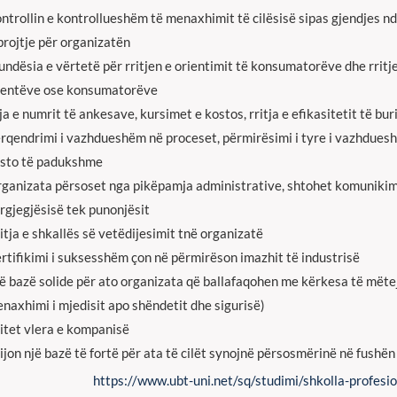
ntrollin e kontrollueshëm të menaxhimit të cilësisë sipas gjendjes n
rojtje për organizatën
ndësia e vërtetë për rritjen e orientimit të konsumatorëve dhe rritj
ientëve ose konsumatorëve
ja e numrit të ankesave, kursimet e kostos, rritja e efikasitetit të bu
rqendrimi i vazhdueshëm në proceset, përmirësimi i tyre i vazhdues
sto të padukshme
ganizata përsoset nga pikëpamja administrative, shtohet komunikimi 
rgjegjësisë tek punonjësit
itja e shkallës së vetëdijesimit tnë organizatë
rtifikimi i suksesshëm çon në përmirëson imazhit të industrisë
ë bazë solide për ato organizata që ballafaqohen me kërkesa të mëtejs
naxhimi i mjedisit apo shëndetit dhe sigurisë)
itet vlera e kompanisë
ijon një bazë të fortë për ata të cilët synojnë përsosmërinë në fushën
https://www.ubt-uni.net/sq/studimi/shkolla-profesio