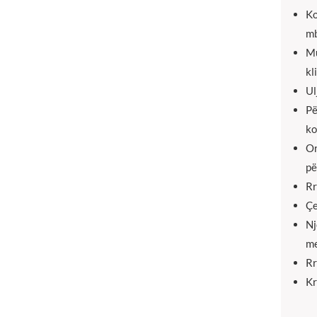
Ko
mb
Mu
kl
Ul
Pë
ko
Or
pë
Rr
Çe
Nj
me
Rr
Kr