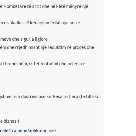
dërkombëtare të artit dhe në këtë mënyrë një
en e shkallës së kënaqshmërisë nga ana e
rimeve dhe siguria ligjore
hëm dhe rrjedhimisht një reduktim në proces dhe
i brendshëm, rritet motivimi dhe ndjenja e
hme të industrisë ose kërkesa të tjera (të tilla si
 e biznesit
nale/trajnime/apliko-online/