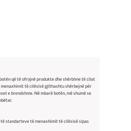
botën që të ofrojnë produkte dhe shërbime të cilat
 menaxhimit të cilësisë gjithashtu shërbejnë për
oceset e brendshme. Në mbarë botën, më shumë se
mbëtar.
të standarteve të menaxhimit të cilësisë sipas