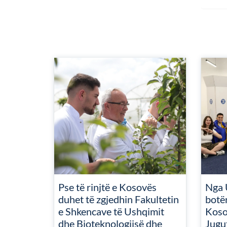
Pse të rinjtë e Kosovës
Nga 
duhet të zgjedhin Fakultetin
botër
e Shkencave të Ushqimit
Koso
dhe Bioteknologjisë dhe
Jugu