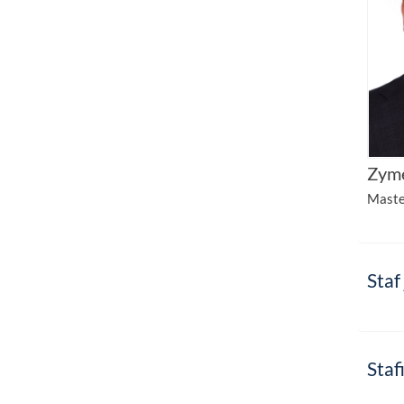
Zyme
Maste
Staf 
Staf