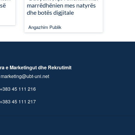
isë
marrëdhënien mes natyrës
dhe botës digjitale
Angazhim Publik
ra e Marketingut dhe Rekrutimit
marketing@ubt-uni.net
+383 45 111 216
+383 45 111 217