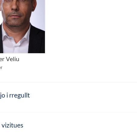
r Veliu
r
jo i rregullt
i vizitues