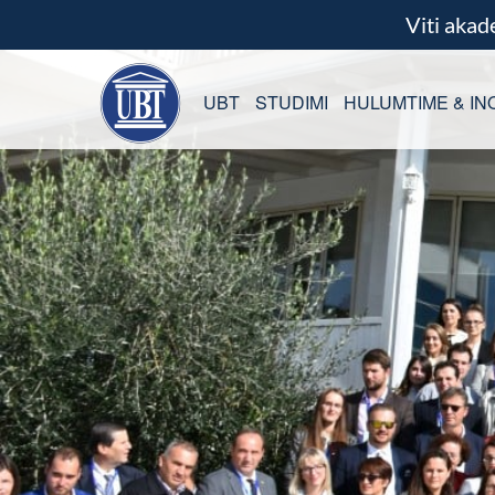
Viti aka
UBT
STUDIMI
HULUMTIME & IN