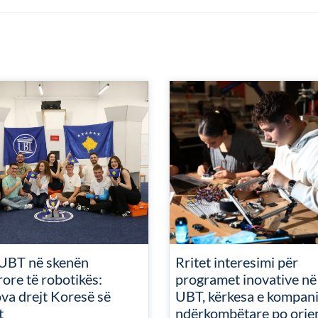
UBT në skenën
Rritet interesimi për
ore të robotikës:
programet inovative në
va drejt Koresë së
UBT, kërkesa e kompan
t
ndërkombëtare po orie