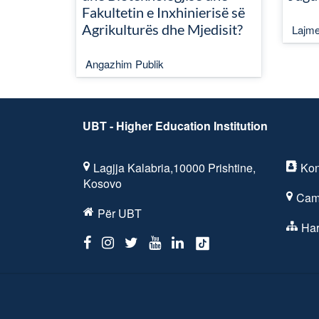
Fakultetin e Inxhinierisë së
Agrikulturës dhe Mjedisit?
Lajm
Angazhim Publik
UBT - Higher Education Institution
Lagjja Kalabria,10000 Prishtine,
Kon
Kosovo
Cam
Për UBT
Har