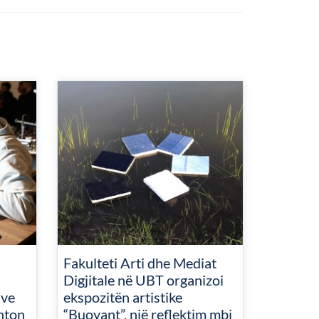
Fakulteti Arti dhe Mediat
Digjitale në UBT organizoi
ive
ekspozitën artistike
nton
“Buoyant”, një reflektim mbi