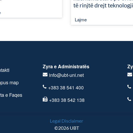
të rinjtë drejt teknologj
e
Lajme
Zyra e Administratës
Zy
takti
info@ubt-uni.net
pus map
+383 38 541 400
ta e Faqes
+383 38 542 138
Legal Disclaimer
©2026 UBT