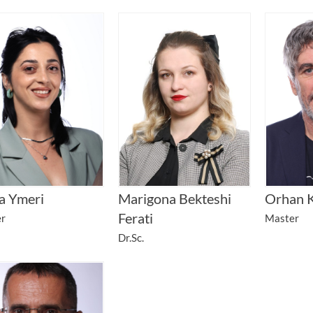
a Ymeri
Marigona Bekteshi
Orhan K
Ferati
r
Master
Dr.Sc.