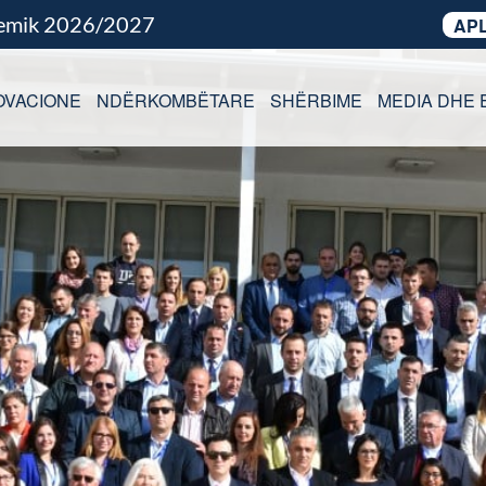
demik 2026/2027
APL
OVACIONE
NDËRKOMBËTARE
SHËRBIME
MEDIA DHE 