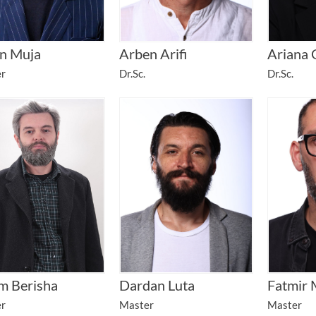
n Muja
Arben Arifi
Ariana 
r
Dr.Sc.
Dr.Sc.
m Berisha
Dardan Luta
Fatmir 
r
Master
Master