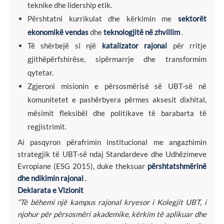
teknike dhe lidership etik.
Përshtatni kurrikulat dhe kërkimin me
sektorët
ekonomikë vendas
dhe
teknologjitë në zhvillim
.
Të shërbejë si një
katalizator rajonal
për rritje
gjithëpërfshirëse, sipërmarrje dhe transformim
qytetar.
Zgjeroni misionin e përsosmërisë së UBT-së në
komunitetet e pashërbyera përmes aksesit dixhital,
mësimit fleksibël dhe politikave të barabarta të
regjistrimit.
Ai pasqyron përafrimin institucional me angazhimin
strategjik të UBT-së ndaj Standardeve dhe Udhëzimeve
Evropiane (ESG 2015), duke theksuar
përshtatshmërinë
dhe ndikimin rajonal
.
Deklarata e Vizionit
“Të bëhemi një kampus rajonal kryesor i Kolegjit UBT, i
njohur për përsosmëri akademike, kërkim të aplikuar dhe