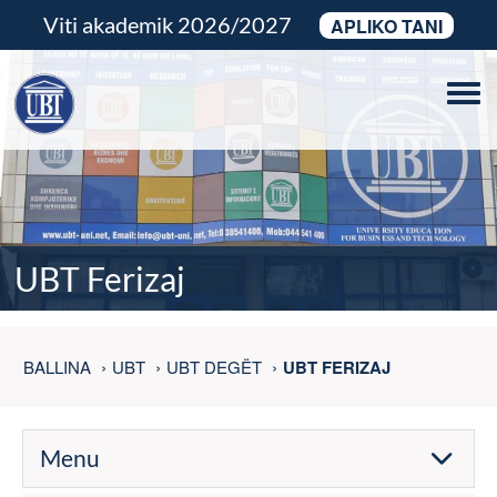
Viti akademik 2026/2027
APLIKO TANI
Togg
UBT Ferizaj
BALLINA
UBT
UBT DEGËT
UBT FERIZAJ
Menu