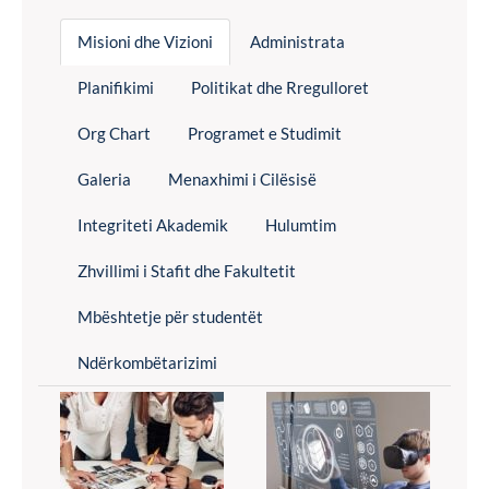
Misioni dhe Vizioni
Administrata
Planifikimi
Politikat dhe Rregulloret
Org Chart
Programet e Studimit
Galeria
Menaxhimi i Cilësisë
Integriteti Akademik
Hulumtim
Zhvillimi i Stafit dhe Fakultetit
Mbështetje për studentët
Ndërkombëtarizimi