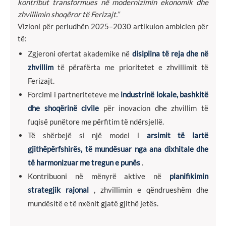
kontribut transformues në modernizimin ekonomik dhe
zhvillimin shoqëror të Ferizajt.”
Vizioni për periudhën 2025–2030 artikulon ambicien për
të:
Zgjeroni ofertat akademike në
disiplina të reja dhe në
zhvillim
të përafërta me prioritetet e zhvillimit të
Ferizajt.
Forcimi i partneriteteve me
industrinë lokale, bashkitë
dhe shoqërinë civile
për inovacion dhe zhvillim të
fuqisë punëtore me përfitim të ndërsjellë.
Të shërbejë si një model i
arsimit të lartë
gjithëpërfshirës, të mundësuar nga ana dixhitale dhe
të harmonizuar me tregun e punës
.
Kontribuoni në mënyrë aktive në
planifikimin
strategjik rajonal
, zhvillimin e qëndrueshëm dhe
mundësitë e të nxënit gjatë gjithë jetës.