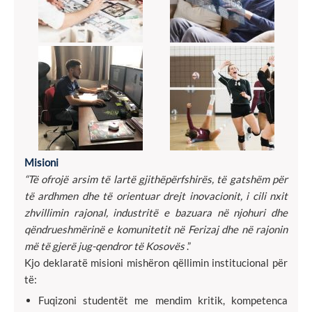
Misioni
“Të ofrojë arsim të lartë gjithëpërfshirës, të gatshëm për
të ardhmen dhe të orientuar drejt inovacionit, i cili nxit
zhvillimin rajonal, industritë e bazuara në njohuri dhe
qëndrueshmërinë e komunitetit në Ferizaj dhe në rajonin
më të gjerë jug-qendror të Kosovës
.”
Kjo deklaratë misioni mishëron qëllimin institucional për
të:
Fuqizoni studentët me mendim kritik, kompetenca