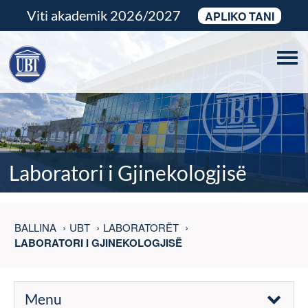
Viti akademik 2026/2027
APLIKO TANI
Tog
navi
Laboratori i Gjinekologjisë
BALLINA
UBT
LABORATORËT
LABORATORI I GJINEKOLOGJISË
Menu