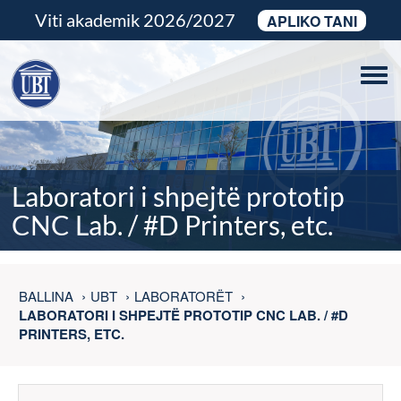
Viti akademik 2026/2027
APLIKO TANI
Tog
navi
Laboratori i shpejtë prototip
CNC Lab. / #D Printers, etc.
BALLINA
UBT
LABORATORËT
LABORATORI I SHPEJTË PROTOTIP CNC LAB. / #D
PRINTERS, ETC.