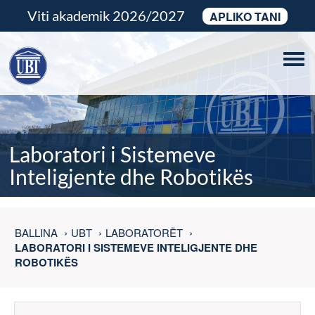
Viti akademik 2026/2027
APLIKO TANI
Tog
navi
Laboratori i Sistemeve
Inteligjente dhe Robotikës
BALLINA
UBT
LABORATORËT
LABORATORI I SISTEMEVE INTELIGJENTE DHE
ROBOTIKËS