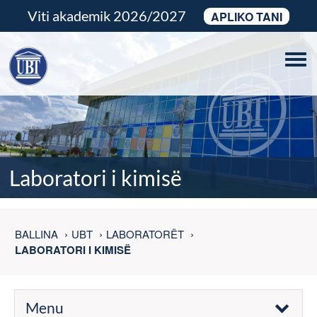
Viti akademik 2026/2027
APLIKO TANI
Tog
navi
Laboratori i kimisë
BALLINA
UBT
LABORATORËT
LABORATORI I KIMISË
Menu