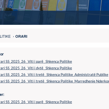
ITIKE
ORARI
lor
ari SS_2025_26 _Viti i parë _Shkenca Politike
ari SS_2025_26 _Viti i dytë _Shkenca Politike
ari SS_2025_26 _Viti i tretë _Shkenca Politike_Administratë Publike
ari SS_2025_26 _Viti i tretë _Shkenca Politike_Marredhenie Nderk
er:
ari SS_2025_26 _Viti i parë _Shkenca Politike