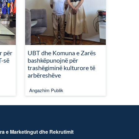
r për
UBT dhe Komuna e Zarës
T-së
bashkëpunojnë për
trashëgiminë kulturore të
arbëreshëve
Angazhim Publik
ra e Marketingut dhe Rekrutimit