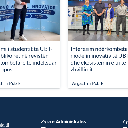
mi i studentit të UBT-
Interesim ndërkombëta
blikohet në revistën
modelin inovativ të UB
kombëtare të indeksuar
dhe ekosistemin e tij të
copus
zhvillimit
him Publik
Angazhim Publik
Zyra e Administratës
Zy
takti