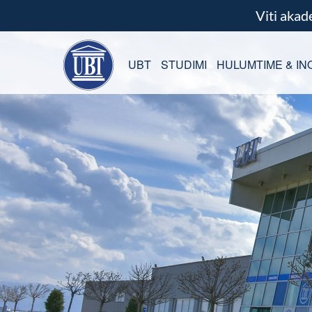
Viti aka
UBT
STUDIMI
HULUMTIME & IN