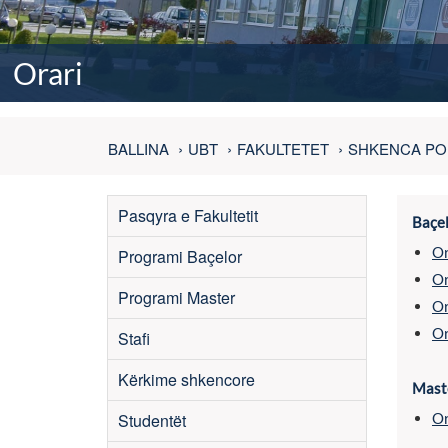
Orari
BALLINA
UBT
FAKULTETET
SHKENCA POL
Pasqyra e Fakultetit
Baçe
Or
Programi Baçelor
Or
Programi Master
Or
Or
Stafi
Kërkime shkencore
Mast
Studentët
Or