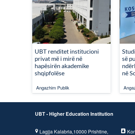
UBT renditet institucioni
Studi
privat më i mirë në
së pu
hapësirën akademike
ndër
shqipfolëse
në S
Angazhim Publik
Angaz
UBT - Higher Education Institution
Lagjja Kalabria,10000 Prishtine,
Kon