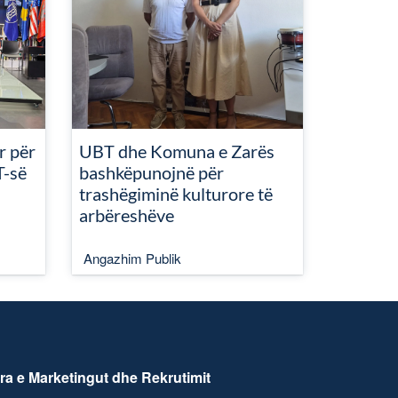
r për
UBT dhe Komuna e Zarës
T-së
bashkëpunojnë për
trashëgiminë kulturore të
arbëreshëve
Angazhim Publik
ra e Marketingut dhe Rekrutimit