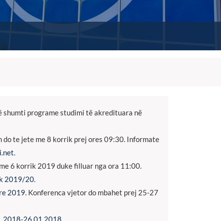
ë shumti programe studimi të akredituara në
o te jete me 8 korrik prej ores 09:30. Informate
i.net.
e 6 korrik 2019 duke filluar nga ora 11:00.
ik 2019/20.
re 2019.
Konferenca vjetor do mbahet prej 25-27
t_2018-26.01.2018