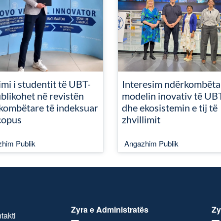
mi i studentit të UBT-
Interesim ndërkombëta
blikohet në revistën
modelin inovativ të UB
kombëtare të indeksuar
dhe ekosistemin e tij të
copus
zhvillimit
him Publik
Angazhim Publik
Zyra e Administratës
Zy
takti