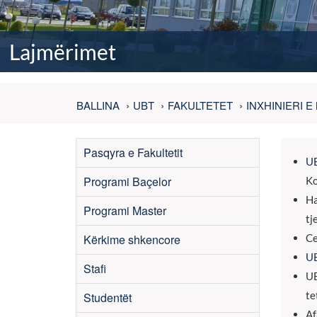
Lajmërimet
BALLINA
UBT
FAKULTETET
INXHINIERI 
Pasqyra e Fakultetit
UB
Programi Baçelor
K
Ha
Programi Master
tj
Kërkime shkencore
Ce
UB
Stafi
UB
te
Studentët
Af