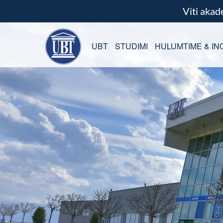
Viti aka
UBT
STUDIMI
HULUMTIME & IN