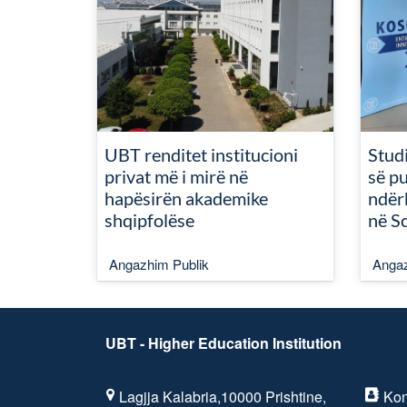
UBT renditet institucioni
Studi
privat më i mirë në
së pu
hapësirën akademike
ndër
shqipfolëse
në S
Angazhim Publik
Angaz
UBT - Higher Education Institution
Lagjja Kalabria,10000 Prishtine,
Kon