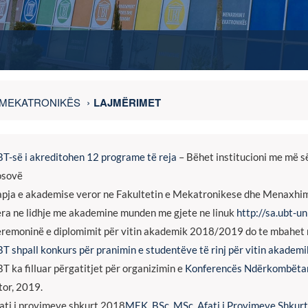
E MEKATRONIKËS
LAJMËRIMET
T-së i akreditohen 12 programe të reja
– Bëhet institucioni me më s
osovë
pja e akademise veror ne Fakultetin e Mekatronikese dhe Menaxhim d
era ne lidhje me akademine munden me gjete ne linuk
http://sa.ubt-un
remoninë e diplomimit për vitin akademik 2018/2019 do te mbahet m
T shpall konkurs për pranimin e studentëve të rinj për vitin akadem
T ka filluar përgatitjet për organizimin e
Konferencës Ndërkombëta
tor, 2019.
ati i provimeve shkurt 2018
MEK_BSc_MSc_Afati i Provimeve Shkur