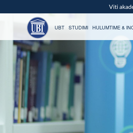
Viti aka
UBT
STUDIMI
HULUMTIME & IN