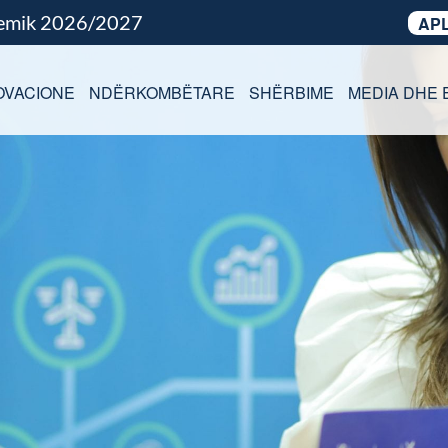
demik 2026/2027
APL
OVACIONE
NDËRKOMBËTARE
SHËRBIME
MEDIA DHE 