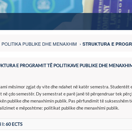
POLITIKA PUBLIKE DHE MENAXHIM
STRUKTURA E PROGR
KTURA E PROGRAMIT TË POLITIKAVE PUBLIKE DHE MENAXHI
ami mësimor zgjat dy vite dhe ndahet në katër semestra. Studentët 
t në çdo semestër. Dy semestrat e parë janë të përqendruar tek përçi
ikën publike dhe menaxhimin publik. Pas përfundimit të suksesshëm të 
alizimet e mëposhtme: politikat publike dhe menaxhimi publik.
 i I: 60 ECTS