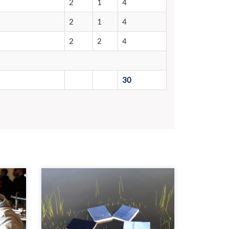
2
1
4
2
1
4
2
2
4
30