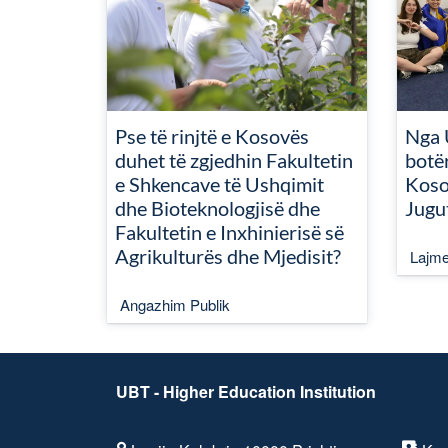
Pse të rinjtë e Kosovës
Nga 
duhet të zgjedhin Fakultetin
botër
e Shkencave të Ushqimit
Koso
dhe Bioteknologjisë dhe
Jugu
Fakultetin e Inxhinierisë së
Agrikulturës dhe Mjedisit?
Lajm
Angazhim Publik
UBT - Higher Education Institution