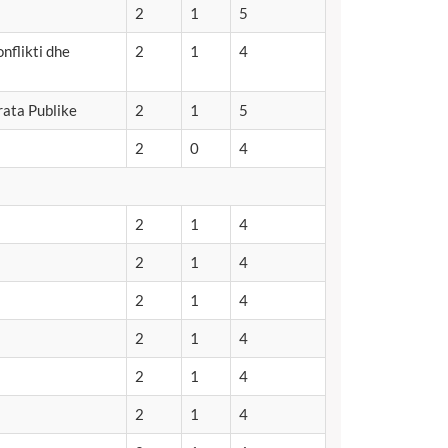
2
1
5
nflikti dhe
2
1
4
rata Publike
2
1
5
2
0
4
2
1
4
2
1
4
2
1
4
2
1
4
2
1
4
2
1
4