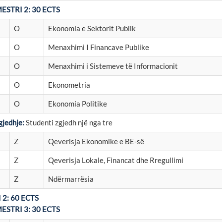
ESTRI 2: 30 ECTS
O
Ekonomia e Sektorit Publik
O
Menaxhimi I Financave Publike
O
Menaxhimi i Sistemeve të Informacionit
O
Ekonometria
O
Ekonomia Politike
gjedhje:
Studenti zgjedh një ng
Z
Qeverisja Ekonomike e BE-së
Z
Qeverisja Lokale, Financat dhe Rregullimi
Z
Ndërmarrësia
I 2: 60 ECTS
ESTRI 3: 30 ECTS