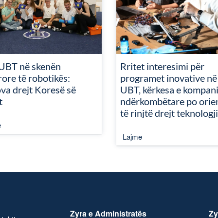
UBT në skenën
Rritet interesimi për
ore të robotikës:
programet inovative në
va drejt Koresë së
UBT, kërkesa e kompan
t
ndërkombëtare po orie
të rinjtë drejt teknologj
e
Lajme
Zyra e Administratës
Zy