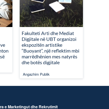
Fakulteti Arti dhe Mediat
Digjitale në UBT organizoi
ive
ekspozitën artistike
nton
“Buoyant”, një reflektim mbi
isë
marrëdhënien mes natyrës
dhe botës digjitale
Angazhim Publik
ra e Marketingut dhe Rekrutimit