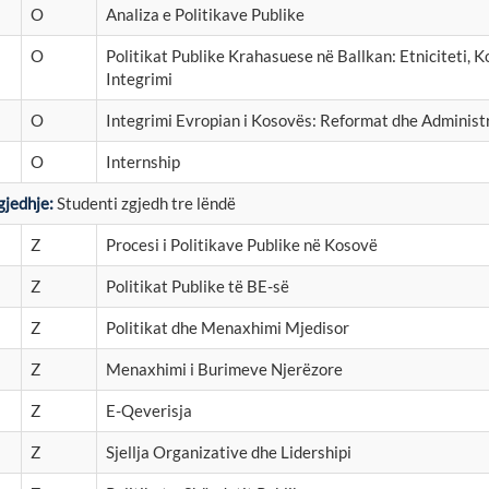
O
Analiza e Politikave Publike
O
Politikat Publike Krahasuese në Ballkan: Etniciteti, Ko
Integrimi
O
Integrimi Evropian i Kosovës: Reformat dhe Administ
O
Internship
gjedhje:
Studenti zgjedh tre lëndë
Z
Procesi i Politikave Publike në Kosovë
Z
Politikat Publike të BE-së
Z
Politikat dhe Menaxhimi Mjedisor
Z
Menaxhimi i Burimeve Njerëzore
Z
E-Qeverisja
Z
Sjellja Organizative dhe Lidershipi