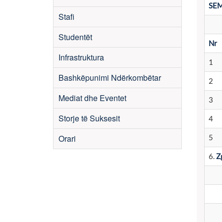
SEM
Stafi
Studentët
Nr
Infrastruktura
1
Bashkëpunimi Ndërkombëtar
2
Mediat dhe Eventet
3
Storje të Suksesit
4
Orari
5
6.
Z