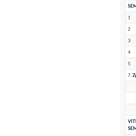
SEM
1
2
3
4
5
7.
Z
VIT
SEM