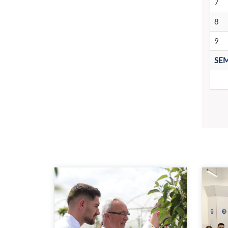
7
8
9
SEM