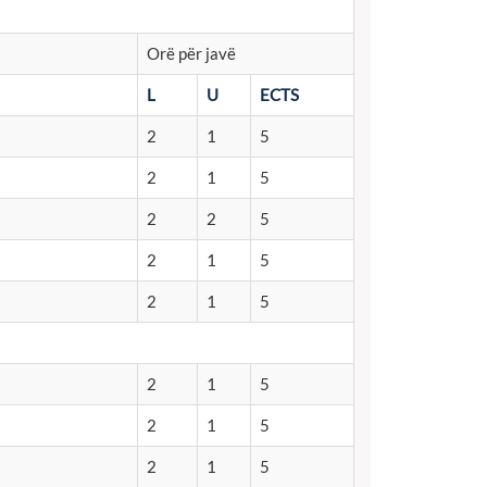
Orë për javë
L
U
ECTS
2
1
5
2
1
5
2
2
5
2
1
5
2
1
5
2
1
5
2
1
5
2
1
5