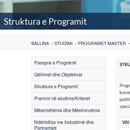
Struktura e Programit
BALLINA
STUDIMI
PROGRAMET MASTER
Pasqyra e Programit
STRU
Qëllimet dhe Objektivat
Progr
Struktura e Programit
kurse
Pranimi në studime/Kriteret
polit
speci
Mësimdhënia dhe Mësimnxënia
Ndërlidhja me Industrinë dhe
Viti
Partneriteti