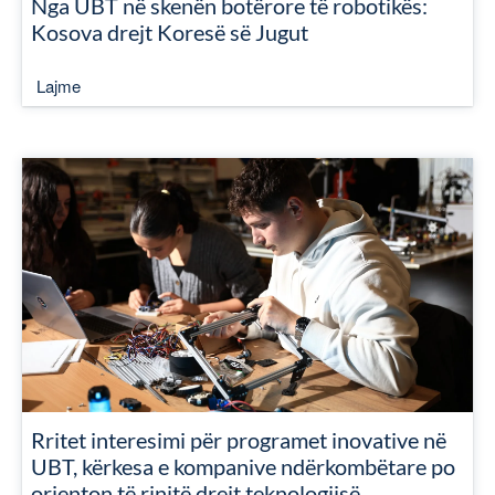
Nga UBT në skenën botërore të robotikës:
Kosova drejt Koresë së Jugut
Lajme
Rritet interesimi për programet inovative në
UBT, kërkesa e kompanive ndërkombëtare po
orienton të rinjtë drejt teknologjisë