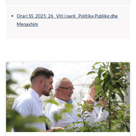
Orari SS_2025_26 _Viti i parë _Politika Publike dhe
Menaxhim