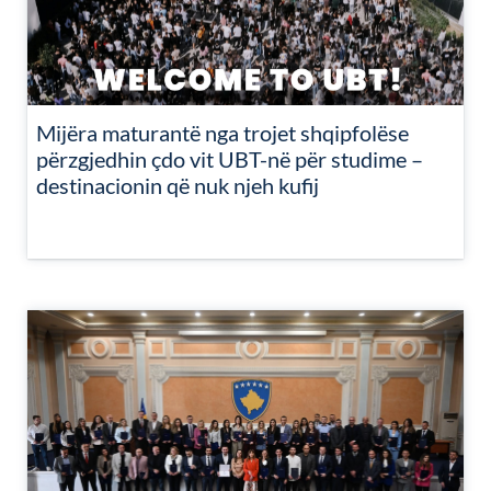
Mijëra maturantë nga trojet shqipfolëse
përzgjedhin çdo vit UBT-në për studime –
destinacionin që nuk njeh kufij