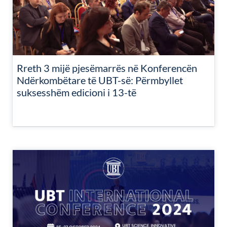
Rreth 3 mijë pjesëmarrës në Konferencën
Ndërkombëtare të UBT-së: Përmbyllet
suksesshëm edicioni i 13-të