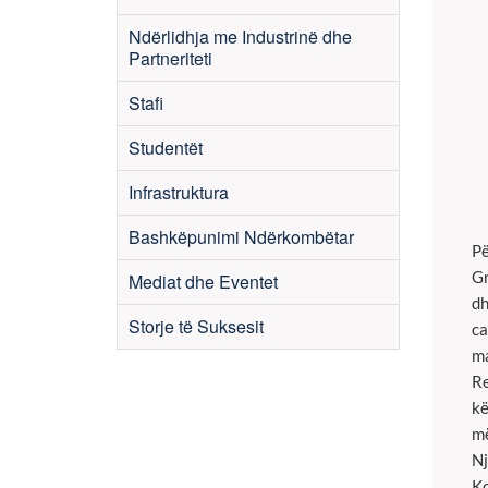
Ndërlidhja me Industrinë dhe
Partneriteti
Stafi
Studentët
Infrastruktura
Bashkëpunimi Ndërkombëtar
Pë
Gr
Mediat dhe Eventet
dh
Storje të Suksesit
ca
ma
Re
kë
më
Nj
Ko