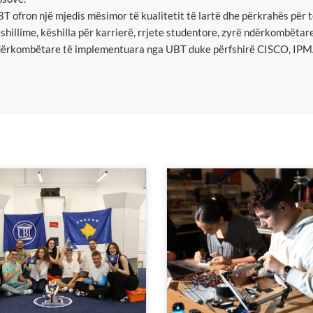
T ofron një mjedis mësimor të kualitetit të lartë dhe përkrahës për t
shillime, këshilla për karrierë, rrjete studentore, zyrë ndërkombëtare
ërkombëtare të implementuara nga UBT duke përfshirë CISCO, IPMA,