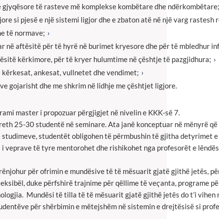
ave gjyqësore të rasteve më komplekse kombëtare dhe ndërkombëtare
ore si pjesë e një sistemi ligjor dhe e zbaton atë në një varg rastesh r
me të normave;
r në aftësitë për të hyrë në burimet kryesore dhe për të mbledhur in
tësitë kërkimore, për të kryer hulumtime në çështje të pazgjidhura;
ë kërkesat, ankesat, vullnetet dhe vendimet;
e gojarisht dhe me shkrim në lidhje me çështjet ligjore.
ami master i propozuar përgjigjet në nivelin e KKK-së 7.
reth 25-30 studentë në seminare. Ata janë konceptuar në mënyrë që t
studimeve, studentët obligohen të përmbushin të gjitha detyrimet e 
i i veprave të tyre mentorohet dhe rishikohet nga profesorët e lëndës 
ënjohur për ofrimin e mundësive të të mësuarit gjatë gjithë jetës, pë
sibël, duke përfshirë trajnime për qëllime të veҁanta, programe për
ia. Mundësi të tilla të të mësuarit gjatë gjithë jetës do t’i vihen n
studentëve për shërbimin e mëtejshëm në sistemin e drejtësisë si prof