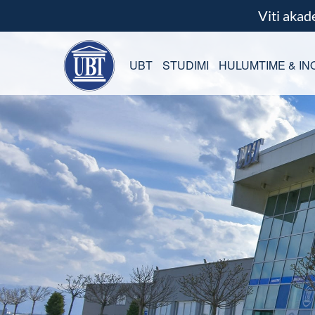
Viti aka
UBT
STUDIMI
HULUMTIME & IN