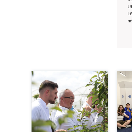
UB
kë
nd