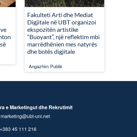
Fakulteti Arti dhe Mediat
Digjitale në UBT organizoi
ive
ekspozitën artistike
nton
“Buoyant”, një reflektim mbi
isë
marrëdhënien mes natyrës
dhe botës digjitale
Angazhim Publik
ra e Marketingut dhe Rekrutimit
marketing@ubt-uni.net
+383 45 111 216