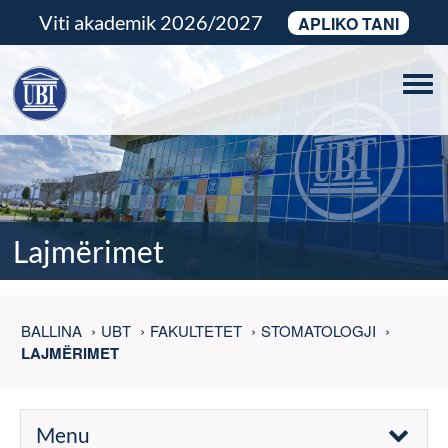
Viti akademik 2026/2027
APLIKO TANI
Tog
navi
Lajmërimet
BALLINA
UBT
FAKULTETET
STOMATOLOGJI
LAJMËRIMET
Menu