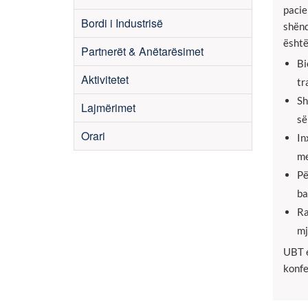
pacie
Bordi i Industrisë
shënd
është
Partnerët & Anëtarësimet
Bi
Aktivitetet
tr
Sh
Lajmërimet
së
Orari
In
me
Pë
ba
Ra
mj
UBT e
konfe