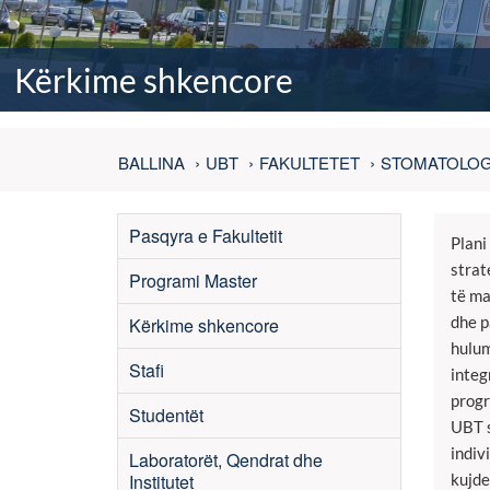
Kërkime shkencore
BALLINA
UBT
FAKULTETET
STOMATOLOG
Pasqyra e Fakultetit
Plani
strat
Programi Master
të ma
dhe p
Kërkime shkencore
hulum
Stafi
integ
progr
Studentët
UBT s
indiv
Laboratorët, Qendrat dhe
Institutet
kujde