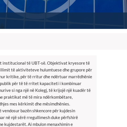
it institucional të UBT-së. Objektivat kryesore të
villimit të aktiviteteve hulumtuese dhe grupore për
ur kritike, për të rritur dhe ndërtuar marrëdhënie
ublik për të të rritet kapaciteti i kombinuar
ive si nga një në Kolegj, të krijojë një kuadër të
 me praktikat më të mira ndërkombëtare,
idhjes mes kërkimit dhe mësimdhënies.
të vendosur bazën shkencore për kujdesin
ruar në një sërë rregullimesh duke përfshirë
dhe kujdestarët. Ai mbulon menaxhimin e