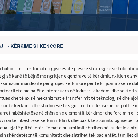
JI
KËRKIME SHKENCORE
 i hulumtimit të stomatologjisë është pjesë e strategjisë së hulumtim
egjisë kanë të bëjnë me ngritjen e qendrave të kërkimit, nxitjen e zh
ksimizuar mundësitë për grupet kërkimore për të krijuar masën e duh
artneritete me palët e interesuara në industri, akademi dhe sektorin p
tues dhe të nxisë mekanizmat e transferimit të teknologjisë dhe njohur
ruar të kërkimit dhe studimeve të sigurimit të cilësisë në përputhje
amet mbështetëse në dhënien e elementit kërkimor dhe forcimin e l
ynon të mbështesë kërkimin klinik dhe bazik të stomatologjisë për 
idual gjatë gjithë jetës. Temat e hulumtimit shtrihen në kujdesin e of
sin shëndetësor të komunitetit dhe shtrihet tek pacientët, familjet 