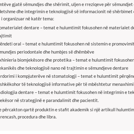
ntëve gjatë sëmundjes dhe shërimit, uljen e rreziqeve për sëmundjet d
etshme dhe integrimin e teknologjisë së informacionit në shërbimet d
 i organizuar në katër tema:
omaterialet dentare – temat e hulumtimit fokusohen në materialet d
ajtimit
ëndeti oral – temat e hulumtimit fokusohen në sistemin e promovimit, 
mundjes periodontale dhe humbjes së dhëmbëve
xhinieria biomjekësore dhe protetika – temat e hulumtimit fokusohen
kanikës dhe teknologjisë nano në trajtimin e sëmundjeve dentare
rdorimi i kompjuterëve në stomatologji – temat e hulumtimit përqën
shkëkohor të teknologjisë informative për të mbështetur menaxhimin 
diologjia dentare – temat e hulumtimit fokusohen në integrimin e tek
ekësor në strategjinë e parandalimit dhe pacientit.
 përcakton qartë produktin e stafit akademik si një artikull hulumti
rencash, procedura dhe libra.