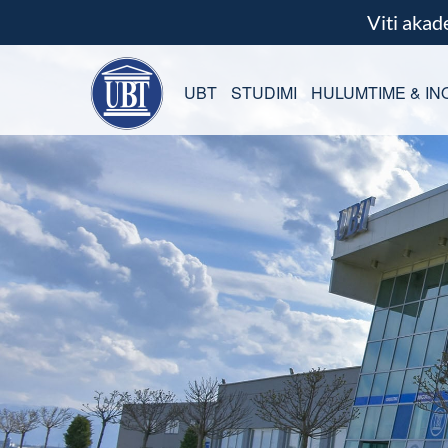
Viti aka
UBT
STUDIMI
HULUMTIME & IN