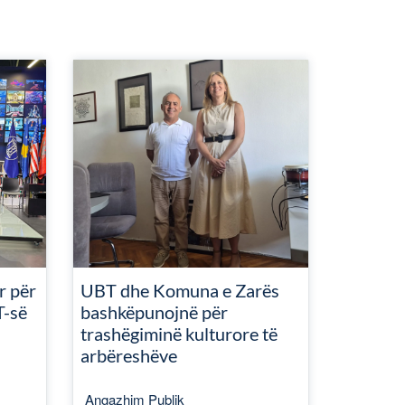
r për
UBT dhe Komuna e Zarës
T-së
bashkëpunojnë për
trashëgiminë kulturore të
arbëreshëve
Angazhim Publik