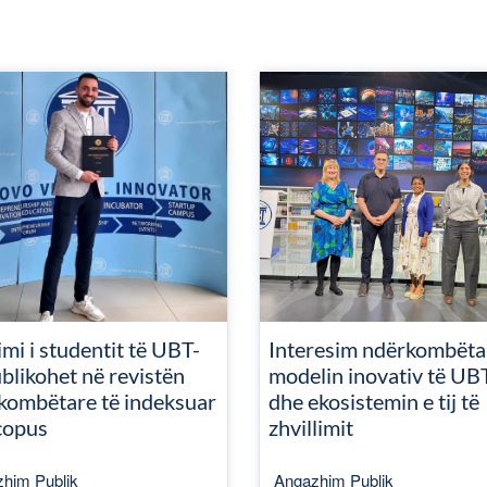
mi i studentit të UBT-
Interesim ndërkombëta
blikohet në revistën
modelin inovativ të UB
kombëtare të indeksuar
dhe ekosistemin e tij të
copus
zhvillimit
him Publik
Angazhim Publik