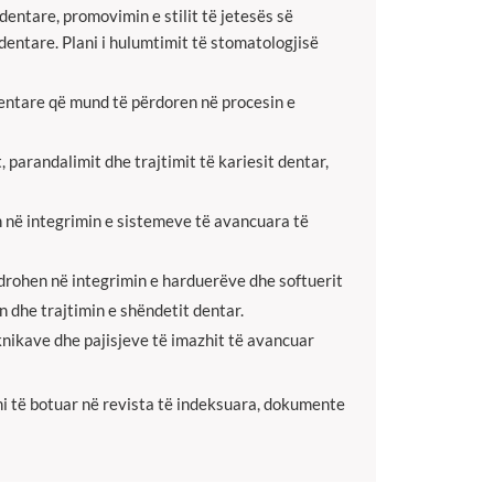
entare, promovimin e stilit të jetesës së
entare. Plani i hulumtimit të stomatologjisë
entare që mund të përdoren në procesin e
parandalimit dhe trajtimit të kariesit dentar,
 në integrimin e sistemeve të avancuara të
drohen në integrimin e harduerëve dhe softuerit
dhe trajtimin e shëndetit dentar.
nikave dhe pajisjeve të imazhit të avancuar
mi të botuar në revista të indeksuara, dokumente