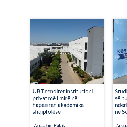
UBT renditet institucioni
Studi
privat më i mirë në
së pu
hapësirën akademike
ndër
shqipfolëse
në S
Angazhim Publik
Angaz