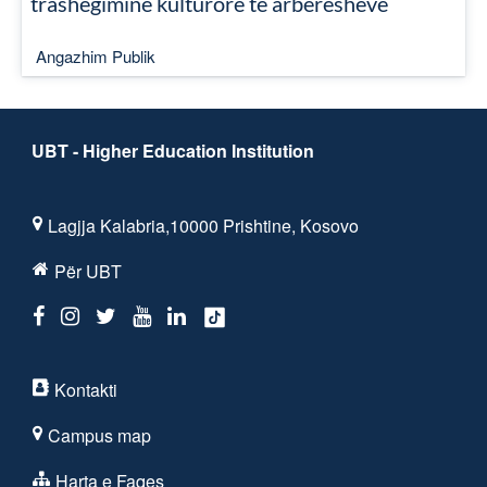
trashëgiminë kulturore të arbëreshëve
Angazhim Publik
UBT - Higher Education Institution
Lagjja Kalabria,10000 Prishtine, Kosovo
Për UBT
Kontakti
Campus map
Harta e Faqes