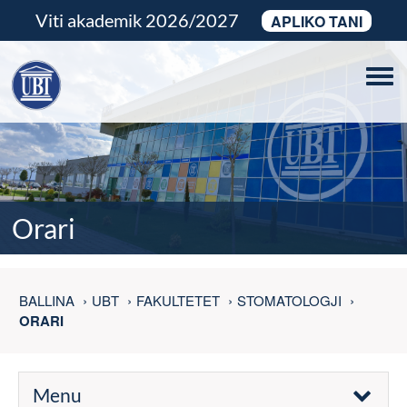
Viti akademik 2026/2027
APLIKO TANI
Tog
navi
Orari
BALLINA
UBT
FAKULTETET
STOMATOLOGJI
ORARI
Menu