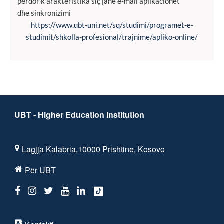
përdor k arakteristika siç janë e-mail aplikacionet
dhe sinkronizimi
https://www.ubt-uni.net/sq/studimi/programet-e-
studimit/shkolla-profesional/trajnime/apliko-online/
UBT - Higher Education Institution
Lagjja Kalabria,10000 Prishtine, Kosovo
Për UBT