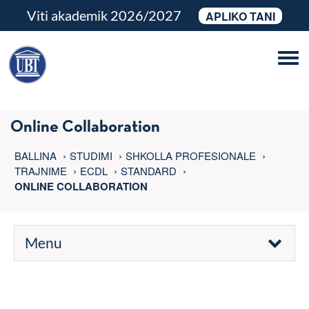
Viti akademik 2026/2027
APLIKO TANI
Tog
navi
Online Collaboration
BALLINA
STUDIMI
SHKOLLA PROFESIONALE
TRAJNIME
ECDL
STANDARD
ONLINE COLLABORATION
Menu