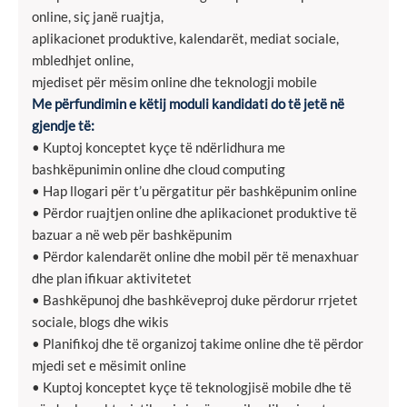
online, siç janë ruajtja,
aplikacionet produktive, kalendarët, mediat sociale,
mbledhjet online,
mjediset për mësim online dhe teknologji mobile
Me përfundimin e këtij moduli kandidati do të jetë në
gjendje të:
• Kuptoj konceptet kyçe të ndërlidhura me
bashkëpunimin online dhe cloud computing
• Hap llogari për t’u përgatitur për bashkëpunim online
• Përdor ruajtjen online dhe aplikacionet produktive të
bazuar a në web për bashkëpunim
• Përdor kalendarët online dhe mobil për të menaxhuar
dhe plan ifikuar aktivitetet
• Bashkëpunoj dhe bashkëveproj duke përdorur rrjetet
sociale, blogs dhe wikis
• Planifikoj dhe të organizoj takime online dhe të përdor
mjedi set e mësimit online
• Kuptoj konceptet kyçe të teknologjisë mobile dhe të