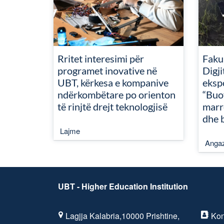
Rritet interesimi për
Fakul
programet inovative në
Digj
UBT, kërkesa e kompanive
ekspo
ndërkombëtare po orienton
“Buoy
të rinjtë drejt teknologjisë
marr
dhe b
Lajme
Angaz
UBT - Higher Education Institution
Lagjja Kalabria,10000 Prishtine,
Kon