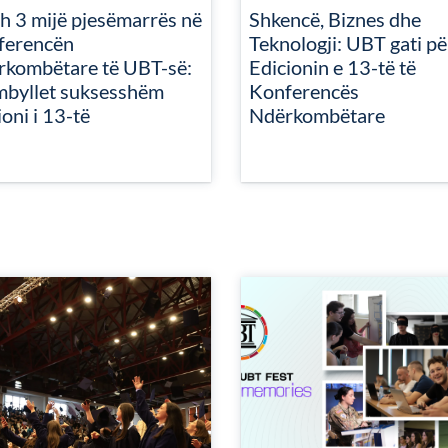
h 3 mijë pjesëmarrës në
Shkencë, Biznes dhe
ferencën
Teknologji: UBT gati pë
rkombëtare të UBT-së:
Edicionin e 13-të të
mbyllet suksesshëm
Konferencës
ioni i 13-të
Ndërkombëtare