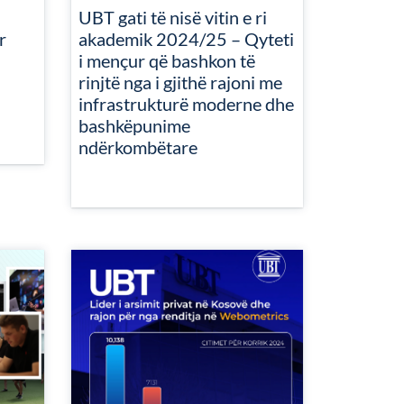
UBT gati të nisë vitin e ri
r
akademik 2024/25 – Qyteti
i mençur që bashkon të
rinjtë nga i gjithë rajoni me
infrastrukturë moderne dhe
bashkëpunime
ndërkombëtare