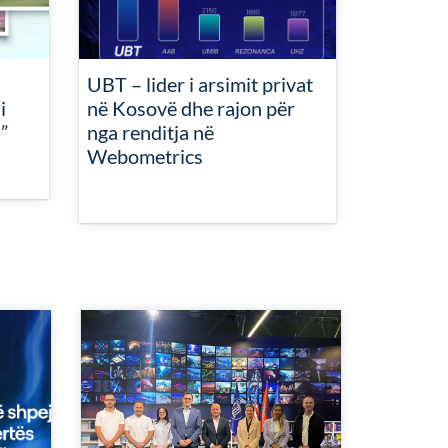
UBT – lider i arsimit privat
i
në Kosovë dhe rajon për
”
nga renditja në
Webometrics