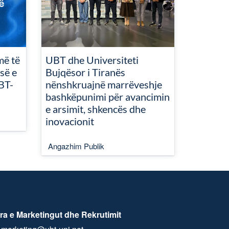
më të
UBT dhe Universiteti
së e
Bujqësor i Tiranës
BT-
nënshkruajnë marrëveshje
bashkëpunimi për avancimin
e arsimit, shkencës dhe
inovacionit
Angazhim Publik
ra e Marketingut dhe Rekrutimit