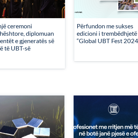
jë ceremoni
Përfundon me sukses
hështore, diplomuan
edicioni i trembëdhjetë 
entët e gjeneratës së
“Global UBT Fest 2024
ë të UBT-së