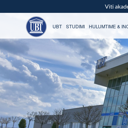
Viti aka
UBT
STUDIMI
HULUMTIME & IN