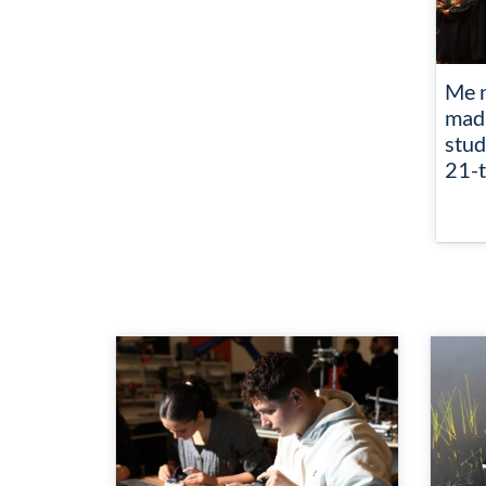
Me n
mad
stud
21-t