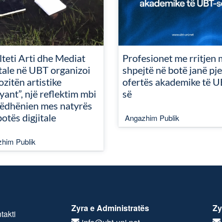
teti Arti dhe Mediat
Profesionet me rritjen 
itale në UBT organizoi
shpejtë në botë janë pje
zitën artistike
ofertës akademike të U
ant”, një reflektim mbi
së
ëdhënien mes natyrës
otës digjitale
Angazhim Publik
him Publik
Zyra e Administratës
Zy
takti