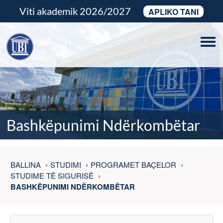
Viti akademik 2026/2027
APLIKO TANI
Tog
navi
Bashkëpunimi Ndërkombëtar
BALLINA
STUDIMI
PROGRAMET BAÇELOR
STUDIME TË SIGURISË
BASHKËPUNIMI NDËRKOMBËTAR