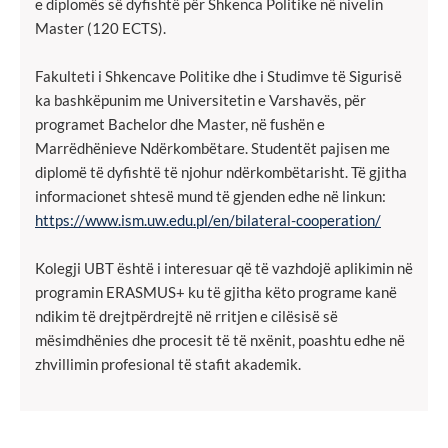
e diplomës së dyfishtë për Shkenca Politike në nivelin
Master (120 ECTS).
Fakulteti i Shkencave Politike dhe i Studimve të Sigurisë
ka bashkëpunim me Universitetin e Varshavës, për
programet Bachelor dhe Master, në fushën e
Marrëdhënieve Ndërkombëtare. Studentët pajisen me
diplomë të dyfishtë të njohur ndërkombëtarisht. Të gjitha
informacionet shtesë mund të gjenden edhe në linkun:
https://www.ism.uw.edu.pl/en/bilateral-cooperation/
Kolegji UBT është i interesuar që të vazhdojë aplikimin në
programin ERASMUS+ ku të gjitha këto programe kanë
ndikim të drejtpërdrejtë në rritjen e cilësisë së
mësimdhënies dhe procesit të të nxënit, poashtu edhe në
zhvillimin profesional të stafit akademik.