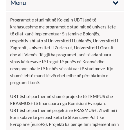
Menu
Programet e studimit në Kolegjin UBT janë të
krahasueshme me programet e studimit në universitete
të cilat kanë implementuar Sistemin e Bolonjës,
respektivisht ato si Universiteti i Lublanës, Universiteti i
Zagrebit, Universiteti i Zurich-ut, Universiteti i Graz-it
dhe ai i Vienës. Të gjitha programet janë të adaptuara
sipas kërkesave të tregut të punës në Kosovë dhe
nevojave lokale të fushës së caktuar të studimeve. Kjo
shumë lehtë mund të vërehet edhe në përshkrimin e
programit tonë.
UBT është partner në shumë projekte të TEMPUS dhe
ERASMUS+ të financuara nga Komisioni Evropian.
UBT është partner në projektin e ERASMUS+: Zhvillimi i
kurrikulave të përbashkëta të Shkencave Politike
Evropiane (euroPS). Projekti ka për qëllim implementimin