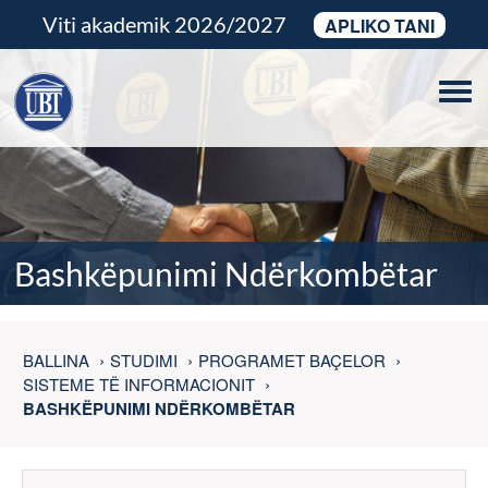
Viti akademik 2026/2027
APLIKO TANI
Tog
navi
Bashkëpunimi Ndërkombëtar
BALLINA
STUDIMI
PROGRAMET BAÇELOR
SISTEME TË INFORMACIONIT
BASHKËPUNIMI NDËRKOMBËTAR