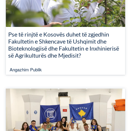
Pse të rinjtë e Kosovës duhet të zgjedhin
Fakultetin e Shkencave të Ushqimit dhe
Bioteknologjisë dhe Fakultetin e Inxhinierisë
së Agrikulturës dhe Mjedisit?
Angazhim Publik