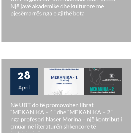
Një javë akademike dhe kulturore me
pjesëmarrës nga e gjithë bota
28
April
Në UBT do të promovohen librat
“MEKANIKA – 1” dhe “MEKANIKA – 2”
nga profesori Naser Morina – një kontribut i
çmuar në literaturën shkencore të