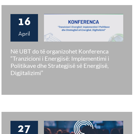
16
April
Në UBT do të organizohet Konferenca
“Tranzicioni i Energjisë: Implementimi i
Politikave dhe Strategjisë së Energjisë,
Digjitalizimi”
27