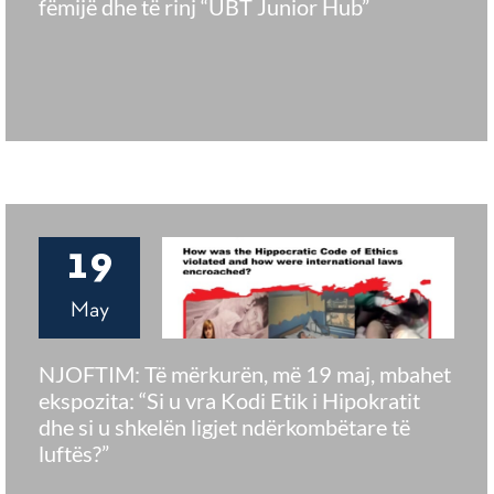
fëmijë dhe të rinj “UBT Junior Hub”
19
May
NJOFTIM: Të mërkurën, më 19 maj, mbahet
ekspozita: “Si u vra Kodi Etik i Hipokratit
dhe si u shkelën ligjet ndërkombëtare të
luftës?”