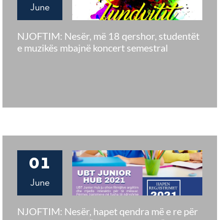
June
NJOFTIM: Nesër, më 18 qershor, studentët
e muzikës mbajnë koncert semestral
01
June
NJOFTIM: Nesër, hapet qendra më e re për