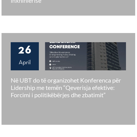
inxhinierisë
26
April
Në UBT do të organizohet Konferenca për
Lidership me temën “Qeverisja efektive:
Forcimi i politikëbërjes dhe zbatimit”