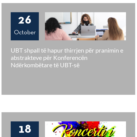
26
October
UBT shpall të hapur thirrjen për pranimin e
abstrakteve për Konferencën
Ndërkombëtare të UBT-së
18