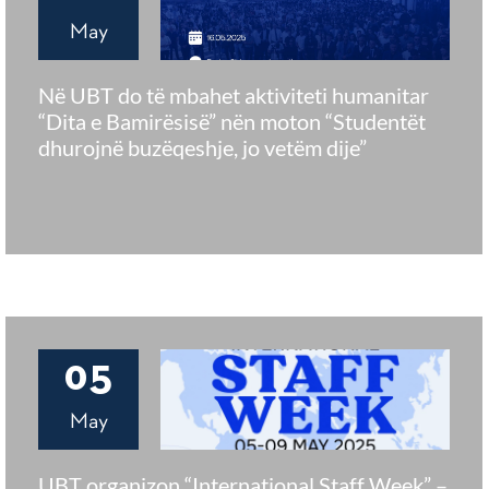
May
Në UBT do të mbahet aktiviteti humanitar
“Dita e Bamirësisë” nën moton “Studentët
dhurojnë buzëqeshje, jo vetëm dije”
05
May
UBT organizon “International Staff Week” –