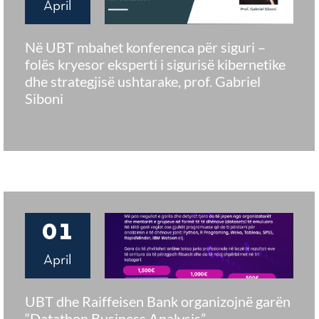
April
Në UBT mbahet konferenca për siguri –
folës kryesor eksperti i sigurisë kibernetike
dhe strategjisë ushtarake, prof. Gabriel
Siboni
01
April
UBT dhe Raiffeisen Bank organizojnë garën
“Datathon Business Analysis”