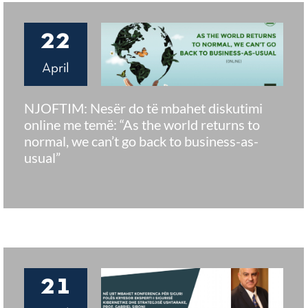
22
April
NJOFTIM: Nesër do të mbahet diskutimi
online me temë: “As the world returns to
normal, we can’t go back to business-as-
usual”
21