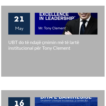
21
May
UBT do të ndajë çmimin më të lartë
institucional për Tony Clement
16