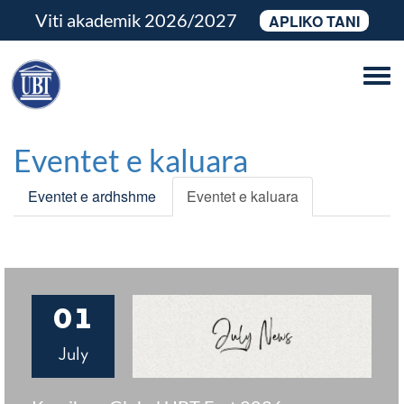
Viti akademik 2026/2027
APLIKO TANI
Tog
navi
Eventet e kaluara
Eventet e ardhshme
Eventet e kaluara
01
July