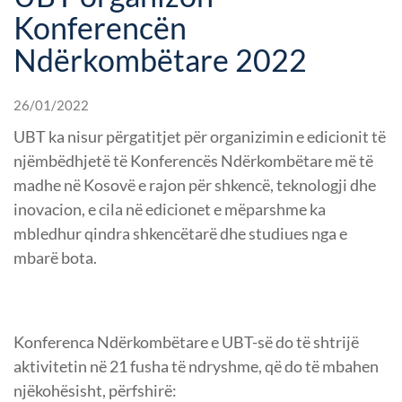
Konferencën
Ndërkombëtare 2022
26/01/2022
UBT ka nisur përgatitjet për organizimin e edicionit të
njëmbëdhjetë të Konferencës Ndërkombëtare më të
madhe në Kosovë e rajon për shkencë, teknologji dhe
inovacion, e cila në edicionet e mëparshme ka
mbledhur qindra shkencëtarë dhe studiues nga e
mbarë bota.
Konferenca Ndërkombëtare e UBT-së do të shtrijë
aktivitetin në 21 fusha të ndryshme, që do të mbahen
njëkohësisht, përfshirë: