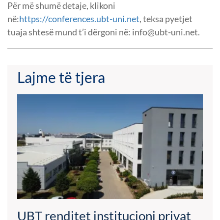
Për më shumë detaje, klikoni
në:
https://conferences.ubt-uni.net
, teksa pyetjet
tuaja shtesë mund t’i dërgoni në: info@ubt-uni.net.
Lajme të tjera
UBT renditet institucioni privat