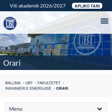
Viti akademik 2026/2027
APLIKO TANI
Tog
navi
Orari
BALLINA
UBT
FAKULTETET
INXHINIERI E ENERGJISË
ORARI
Menu