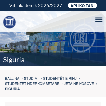
Viti akademik 2026/2027
APLIKO TANI
Tog
navi
Siguria
BALLINA
STUDIMI
STUDENTËT E RINJ
STUDENTËT NDËRKOMBËTARË
JETA NË KOSOVË
SIGURIA