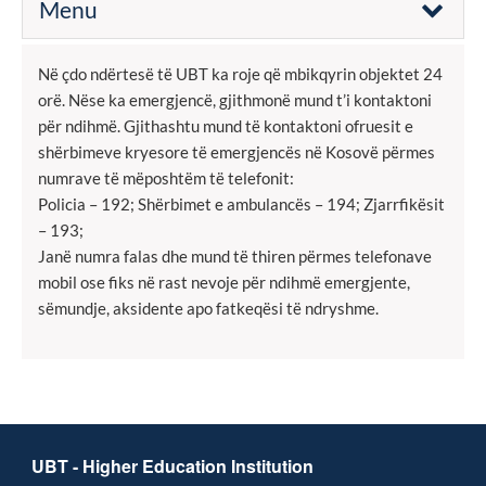
Menu
Në çdo ndërtesë të UBT ka roje që mbikqyrin objektet 24
orë. Nëse ka emergjencë, gjithmonë mund t’i kontaktoni
për ndihmë. Gjithashtu mund të kontaktoni ofruesit e
shërbimeve kryesore të emergjencës në Kosovë përmes
numrave të mëposhtëm të telefonit:
Policia – 192; Shërbimet e ambulancës – 194; Zjarrfikësit
– 193;
Janë numra falas dhe mund të thiren përmes telefonave
mobil ose fiks në rast nevoje për ndihmë emergjente,
sëmundje, aksidente apo fatkeqësi të ndryshme.
UBT - Higher Education Institution