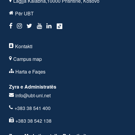
Lagjja Kalabria,10000 Prishtine, Kosovo
Për UBT
Kontakti
Campus map
Harta e Faqes
Zyra e Administratës
info@ubt-uni.net
+383 38 541 400
+383 38 542 138