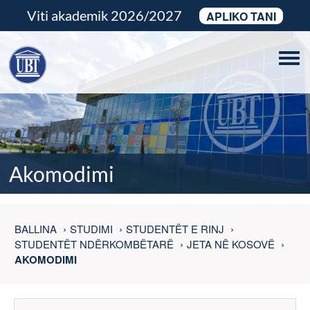
Viti akademik 2026/2027
APLIKO TANI
Tog
navi
Akomodimi
BALLINA
STUDIMI
STUDENTËT E RINJ
STUDENTËT NDËRKOMBËTARË
JETA NË KOSOVË
AKOMODIMI