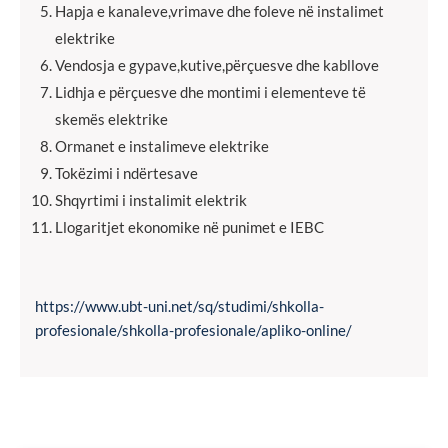
Hapja e kanaleve,vrimave dhe foleve në instalimet
elektrike
Vendosja e gypave,kutive,përçuesve dhe kabllove
Lidhja e përçuesve dhe montimi i elementeve të
skemës elektrike
Ormanet e instalimeve elektrike
Tokëzimi i ndërtesave
Shqyrtimi i instalimit elektrik
Llogaritjet ekonomike në punimet e IEBC
https://www.ubt-uni.net/sq/studimi/shkolla-
profesionale/shkolla-profesionale/apliko-online/