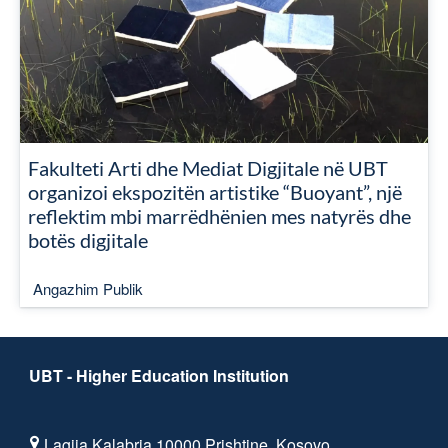
Fakulteti Arti dhe Mediat Digjitale në UBT
organizoi ekspozitën artistike “Buoyant”, një
reflektim mbi marrëdhënien mes natyrës dhe
botës digjitale
Angazhim Publik
UBT - Higher Education Institution
Lagjja Kalabria,10000 Prishtine, Kosovo