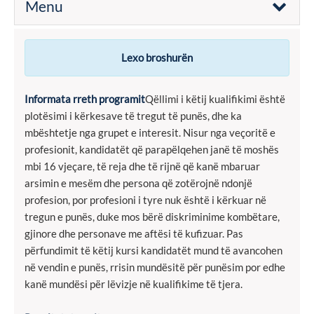
Menu
Lexo broshurën
Informata rreth programit
Qëllimi i këtij kualifikimi është
plotësimi i kërkesave të tregut të punës, dhe ka
mbështetje nga grupet e interesit. Nisur nga veçoritë e
profesionit, kandidatët që parapëlqehen janë të moshës
mbi 16 vjeçare, të reja dhe të rijnë që kanë mbaruar
arsimin e mesëm dhe persona që zotërojnë ndonjë
profesion, por profesioni i tyre nuk është i kërkuar në
tregun e punës, duke mos bërë diskriminime kombëtare,
gjinore dhe personave me aftësi të kufizuar. Pas
përfundimit të këtij kursi kandidatët mund të avancohen
në vendin e punës, rrisin mundësitë për punësim por edhe
kanë mundësi për lëvizje në kualifikime të tjera.