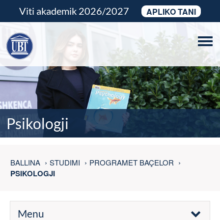
Viti akademik 2026/2027
APLIKO TANI
Tog
navi
Psikologji
BALLINA
STUDIMI
PROGRAMET BAÇELOR
PSIKOLOGJI
Menu