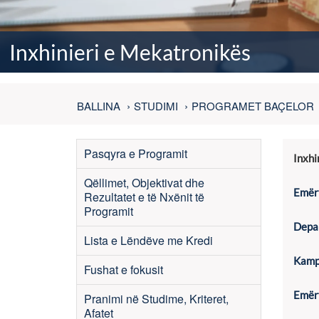
Inxhinieri e Mekatronikës
BALLINA
STUDIMI
PROGRAMET BAÇELOR
Pasqyra e Programit
Inxhi
Qëllimet, Objektivat dhe
Emërt
Rezultatet e të Nxënit të
Programit
Depar
Lista e Lëndëve me Kredi
Kamp
Fushat e fokusit
Emërt
Pranimi në Studime, Kriteret,
Afatet