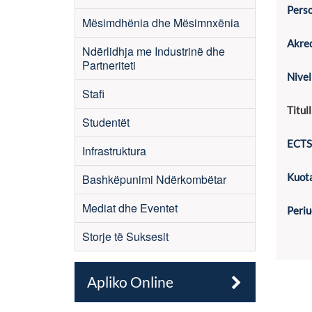
Perso
Mësimdhënia dhe Mësimnxënia
Akred
Ndërlidhja me Industrinë dhe
Partneriteti
Nivel
Stafi
Titul
Studentët
ECTS
Infrastruktura
Kuot
Bashkëpunimi Ndërkombëtar
Mediat dhe Eventet
Periu
Storje të Suksesit
Apliko Online