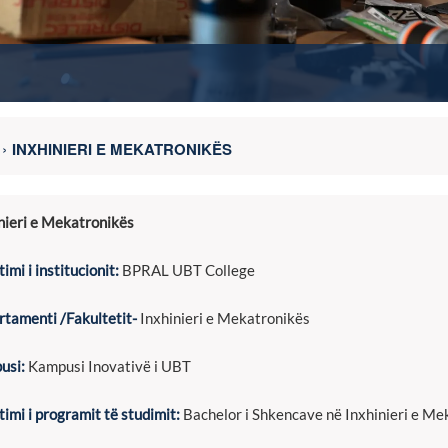
INXHINIERI E MEKATRONIKËS
nieri e Mekatronikës
imi i institucionit:
BPRAL UBT College
tamenti /Fakultetit-
Inxhinieri e Mekatronikës
usi:
Kampusi Inovativë i UBT
imi i programit të studimit:
Bachelor i Shkencave në Inxhinieri e Me