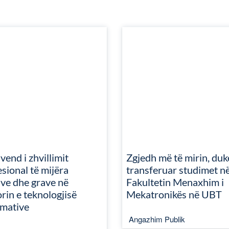
end i zhvillimit
Zgjedh më të mirin, duk
sional të mijëra
transferuar studimet n
ave dhe grave në
Fakultetin Menaxhim i
rin e teknologjisë
Mekatronikës në UBT
rmative
Angazhim Publik