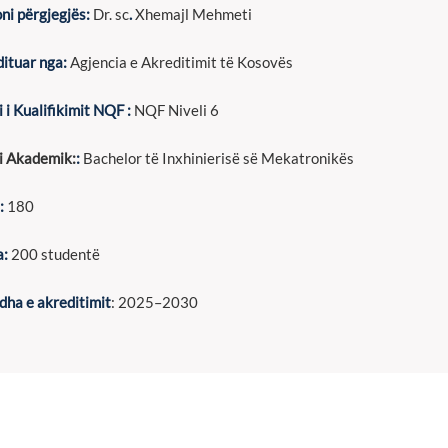
ni përgjegjës:
Dr. sc
.
Xhemajl Mehmeti
ituar nga:
Agjencia e Akreditimit të Kosovës
i i Kualifikimit NQF :
NQF Niveli 6
li Akademik:
:
Bachelor të Inxhinierisë së Mekatronikës
:
180
a:
200 studentë
dha e akreditimit
: 2025–2030