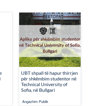
e
UBT shpall të hapur thirrjen
ë
për shkëmbim studentor në
Technical University of
Sofia, në Bullgari
Angazhim Publik