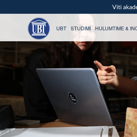
Viti aka
UBT
STUDIMI
HULUMTIME & IN