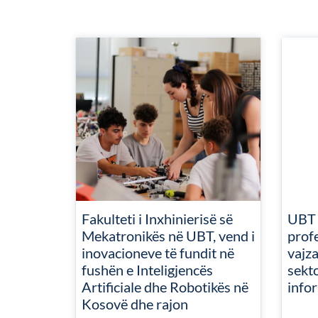
Fakulteti i Inxhinierisë së
UBT v
Mekatronikës në UBT, vend i
profe
inovacioneve të fundit në
vajz
fushën e Inteligjencës
sekto
Artificiale dhe Robotikës në
info
Kosovë dhe rajon