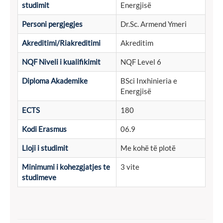
studimit
Energjisë
Personi pergjegjes
Dr.Sc. Armend Ymeri
Akreditimi/Riakreditimi
Akreditim
NQF Niveli i kualifikimit
NQF Level 6
Diploma Akademike
BSci Inxhinieria e
Energjisë
ECTS
180
Kodi Erasmus
06.9
Lloji i studimit
Me kohë të plotë
Minimumi i kohezgjatjes te
3 vite
studimeve