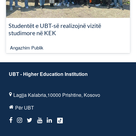
Studentët e UBT-së realizojnë vizitë
studimore në KEK
Angazhim Publik
UBT - Higher Education Institution
Lagjja Kalabria,10000 Prishtine, Kosovo
Për UBT