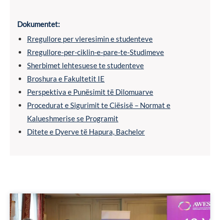
Dokumentet:
Rregullore per vleresimin e studenteve
Rregullore-per-ciklin-e-pare-te-Studimeve
Sherbimet lehtesuese te studenteve
Broshura e Fakultetit IE
Perspektiva e Punësimit të Dilomuarve
Procedurat e Sigurimit te Ciësisë – Normat e
Kalueshmerise se Programit
Ditete e Dyerve të Hapura, Bachelor