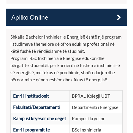
Apliko Online
Shkalla Bachelor Inxhinieri e Energjisë është një program
i studimeve themelore që ofron edukim profesional në
këtë fushë të rëndësishme të studimit.
Programi BSc Inxhinieria e Energjisë edukon dhe
përgatitë studentët për karrierë në fushën e inxhinierisë
së energjisë, me fokus në prodhimin, shpërndarjen dhe
përdorimin e qëndrueshëm dhe efikas të energjisë.
Emri i institucionit
BPRAL Kolegji UBT
Fakulteti/Departamenti
Departmenti i Energjisë
Kampusi kryesor dhe deget
Kampusi kryesor
Emri i programit te
BSc Inxhinieria