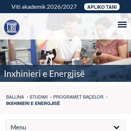
Viti akademik 2026/2027
APLIKO TANI
Tog
navi
Inxhinieri e Energjisë
BALLINA
STUDIMI
PROGRAMET BAÇELOR
INXHINIERI E ENERGJISË
Menu