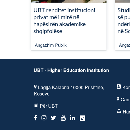
UBT renditet institucioni
Studi
privat më i mirë në
së pu
hapësirën akademike
ndër
shqipfolëse
në S
Angazhim Publik
Angaz
UBT - Higher Education Institution
Lagjja Kalabria,10000 Prishtine,
Kon
Kosovo
Cam
Për UBT
Har