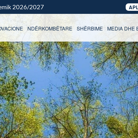
demik 2026/2027
APL
OVACIONE
NDËRKOMBËTARE
SHËRBIME
MEDIA DHE 