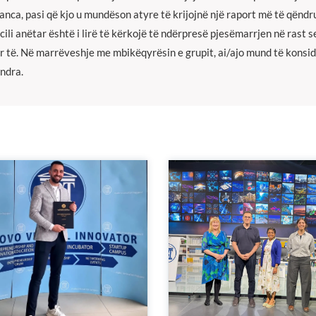
anca, pasi qё kjo u mundёson atyre tё krijojnё njё raport mё tё qёn
cili anёtar ёshtё i lirё tё kёrkojё tё ndёrpresё pjesёmarrjen nё rast se
r tё. Nё marrёveshje me mbikёqyrёsin e grupit, ai/ajo mund tё konsi
ndra.