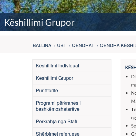
Këshillimi Grupor
BALLINA
UBT
QENDRAT
QENDRA KËSHI
Këshillimi Individual
KËSH
Di
Këshillimi Grupor
mu
Punëtoritë
Nd
Ma
Programi përkrahës i
bashkëmoshatarëve
Tё
ng
Përkrahja nga Stafi
Se
Shërbimet referuese
Gr