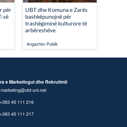
r për
UBT dhe Komuna e Zarës
T-së
bashkëpunojnë për
trashëgiminë kulturore të
arbëreshëve
Angazhim Publik
ra e Marketingut dhe Rekrutimit
marketing@ubt-uni.net
+383 45 111 216
+383 45 111 217