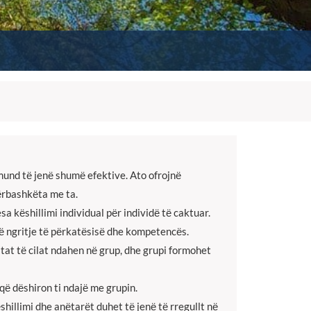
und tё jenё shumё efektive. Ato ofrojnё
pёrbashkёta me ta.
 kёshillimi individual pёr individё tё caktuar.
ё ngritje tё pёrkatёsisё dhe kompetencёs.
tat tё cilat ndahen nё grup, dhe grupi formohet
 qё dёshiron ti ndajё me grupin.
hillimi dhe anёtarёt duhet tё jenё tё rregullt nё