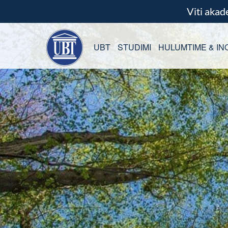
Viti aka
UBT
STUDIMI
HULUMTIME & IN