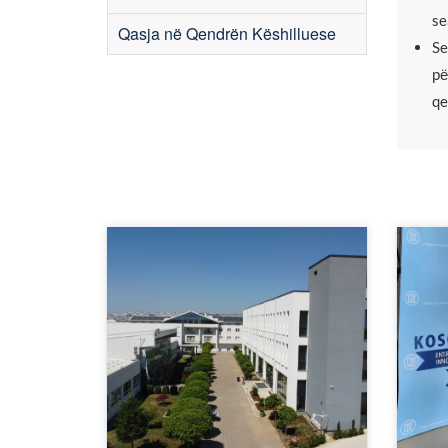
se
Qasja në Qendrën Këshilluese
Se
pё
qe