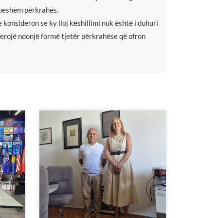
drueshёm pёrkrahёs.
 konsideron se ky lloj kёshillimi nuk ёshtё i duhuri
derojё ndonjё formё tjetёr pёrkrahёse qё ofron