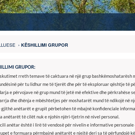
LLUESE
KËSHILLIMI GRUPOR
ILLIMI GRUPOR:
skutimet rreth temave tё caktuara nё njё grup bashkёmoshatarёsh m
ndёsinё pёr tu lidhur me tё tjerёt dhe pёr tё eksploruar qёshtje tё 
arja e pёrvojave nё grup mund tё jetё mё efektive dhe pёrkrahёse sesa
rrja dhe dhёnja e mbёshtetjes pёr moshatarёt mund tё ndikojё nё nj
 gjithё anёtarёt e grupit pёrbetohen tё mbajnё konfidenciale informa
a anёtarёt tё cilёt nuk e njohin njёri-tjetrin nё nivel personal.
cili anёtar ёshtё i lirё tё vendosё pёr nivelin e informative personale
upet e formuara pёrmbajnё anёtarёt e njejtё deri sa tё pёrfundojё kёs