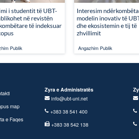
mi i studentit të UBT-
Interesim ndërkombëta
blikohet në revistën
modelin inovativ të UB
kombëtare të indeksuar
dhe ekosistemin e tij të
copus
zhvillimit
him Publik
Angazhim Publik
Zyra e Administratës
Zy
takti
info@ubt-uni.net
pus map
+383 38 541 400
ta e Faqes
+383 38 542 138