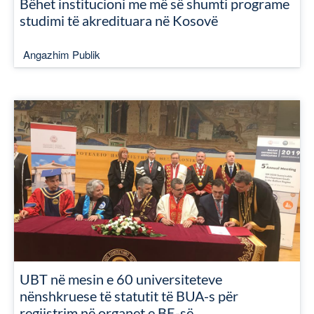
Bëhet institucioni me më së shumti programe
studimi të akredituara në Kosovë
Angazhim Publik
UBT në mesin e 60 universiteteve
nënshkruese të statutit të BUA-s për
regjistrim në organet e BE-së