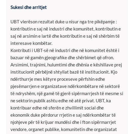
Sukesi dhe arritjet
UBT vlerëson rezultat duke u nisur nga tre pikëpamje :
kontributin e saj në industri dhe komunitet, kontributin e
saj në arsimin e lartë dhe kontributin e saj në shërbim të
interesave kombëtar.
Kontributi i UBT-së në industri dhe në komunitet është i
bazuar në gamën gjeografike dhe shërbimet që ofron.
Arsimimi, trajnimi, hulumtimi dhe dhënia e këshillave prej
institucionit përbëjnë shtyllat bazë të institucionit. Kjo
ndërthurrje mes këtyre proceseve përfshin edhe
pjesëmarrjen e organizatave ndërkombëtare në sektorë
të ndryshëm, një gamë të gjerë sipërmarrjesh të mesme si
ne sektorin publik ashtu edhe në atë privat. UBT, ka
kontribuar edhe në sferën e zhvillimit social dhe
ekonomik duke përdorur rrjetin e saj ndërkombëtar të
njohjeve për të krijuar mundësi dhe i fton sipërmarrjet
vendore, organet publike, komunitetin dhe organizatat