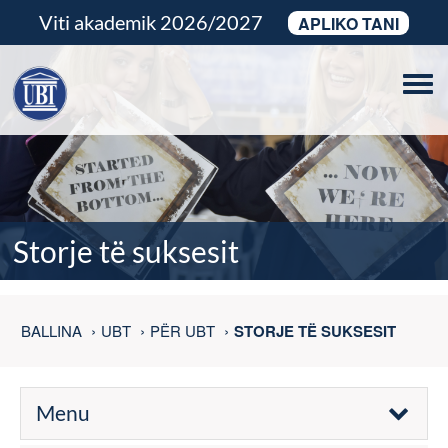
Viti akademik 2026/2027
APLIKO TANI
Tog
navi
Storje të suksesit
BALLINA
UBT
PËR UBT
STORJE TË SUKSESIT
Menu