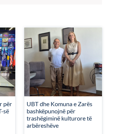
r për
UBT dhe Komuna e Zarës
T-së
bashkëpunojnë për
trashëgiminë kulturore të
arbëreshëve