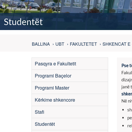
Studentët
BALLINA
UBT
FAKULTETET
SHKENCAT E 
Pasqyra e Fakultetit
Pse t
Fakul
Programi Baçelor
dizaj
janë 
Programi Master
shke
Kërkime shkencore
Në ni
sh
Stafi
pe
Studentët
re