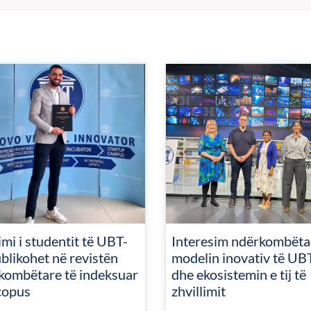
mi i studentit të UBT-
Interesim ndërkombëta
blikohet në revistën
modelin inovativ të UB
kombëtare të indeksuar
dhe ekosistemin e tij të
copus
zhvillimit