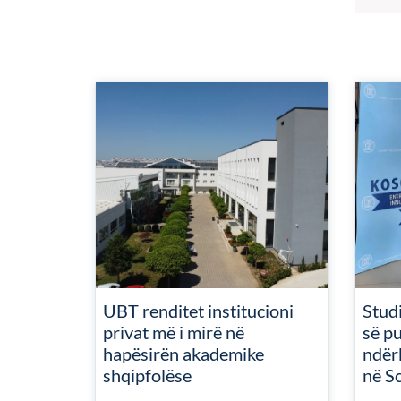
UBT renditet institucioni
Studi
privat më i mirë në
së pu
hapësirën akademike
ndër
shqipfolëse
në S