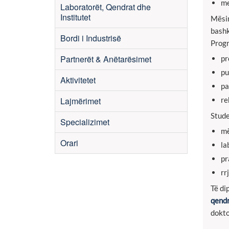
me
Laboratorët, Qendrat dhe
Institutet
Mësim
bashk
Bordi i Industrisë
Prog
Partnerët & Anëtarësimet
pr
pu
Aktivitetet
pa
Lajmërimet
re
Stude
Specializimet
më
Orari
la
pr
rr
Të di
qendr
dokto