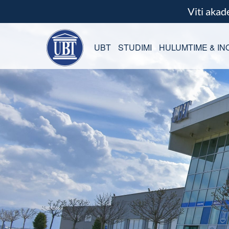
Viti aka
UBT
STUDIMI
HULUMTIME & IN