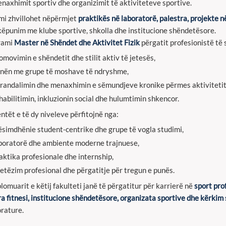
naxhimit sportiv dhe organizimit të aktiviteteve sportive.
i zhvillohet nëpërmjet
praktikës në laboratorë, palestra, projekte n
ëpunim me klube sportive, shkolla dhe institucione shëndetësore.
rami
Master në Shëndet dhe Aktivitet Fizik
përgatit profesionistë të 
omovimin e shëndetit dhe stilit aktiv të jetesës,
nën me grupe të moshave të ndryshme,
randalimin dhe menaxhimin e sëmundjeve kronike përmes aktivitetit 
habilitimin, inkluzionin social dhe hulumtimin shkencor.
ntët e të dy niveleve përfitojnë nga:
simdhënie student-centrike dhe grupe të vogla studimi,
boratorë dhe ambiente moderne trajnuese,
aktika profesionale dhe internship,
jetëzim profesional dhe përgatitje për tregun e punës.
plomuarit e këtij fakulteti janë të përgatitur për karrierë në
sport prof
a fitnesi, institucione shëndetësore, organizata sportive dhe kërkim
rature.