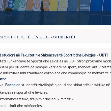
SPORTIT DHE TË LËVIZJES
STUDENTËT
ë studioni në Fakultetin e Shkencave të Sportit dhe Lëvizjes – UBT?
teti i Shkencave të Sportit dhe Lëvizjes në UBT ofron programe mode
nuara për studentë që synojnë karrierë në sport, shëndet, aktivitet f
të ndërtuara mbi standarde evropiane dhe kombinojnë në mënyrë të 
ncor
.
vel
Bachelor
, studentët zhvillojnë njohuri dhe shkathtësi praktike në 
kencës së sportit dhe lëvizjes,
rformancës fizike, trajnimit dhe edukimit fizik,
habilitimit dhe mirëqenies,