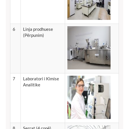
6
Linja
prodhuese
(
Përpunim
)
7
Laboratori i Kimise
Analitike
8
Serrat (4
copë
)