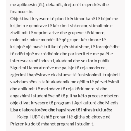
me aplikuesin (ët), dekanët, drejtorët e qendrës dhe
financuesin.
Objektivat kryesore të planit kërkimor kanë të bëjnë me
krijimin e qendrave të kërkimit shkencor, stimulimin e
zhvillimit të veprimtarive dhe grupeve kërkimore,
maksimizimin e mundësitë që grupet kërkimore të
krijojnë një masë kritike të përshtatshme, të forcojnë dhe
të ndërtojnë marrëdhënie dhe partneritete me palët e
interesuara në industri, akademi dhe sektorin publik.
Sigurimi i laboratorëve me pajisje të reja moderne,
zgjerimi i hapësirave ekzistuese të funksionimit, trajnimi i
vazhdueshëm i stafit akademik me qëllim të përvetësimit
dhe aplikimit të metodave të reja kërkimore, si dhe
angazhimi i studentëve në të gjitha këto procese mbeten
objektivat kryesore të programit Agrikulturë dhe Mjedis
Lisa e laboratorëve dhe hapsirave të Infrastrukturës:
Kolegji UBT është pronar i të gjitha objekteve në
Prizren ku do të mbahet programi i studimit.