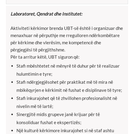
Laboratoret, Qendrat dhe Institutet:
Aktiviteti kërkimor brenda UBT-së është i organizuar dhe
menaxhuar në përputhje me rregulloren ndërkombëtare
për kërkime dhe vlerësim, me kompetencë dhe
përgjegjësi të përgjithshme.
Për ta arritur këtë, UBT siguron që:
Stafi mbështetet në mënyrë të duhur për të realizuar
hulumtimin e tyre;
Stafi ndërgjegjësohet për praktikat më të mira në
mbikëqyrjen e kërkimit në fushat e disiplinave të tyre;
Stafi inkurajohet që të zhvillohen profesionalisht në
nivelin më të lartë;
Sinergjitë midis grupeve janë krijuar për të
konsoliduar fushat e ekspertizës;
Një kulturë kërkimore inkurajohet si në staf ashtu