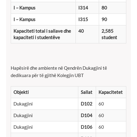
I – Kampus
I314
80
I – Kampus
I315
90
Kapaciteti total i sallave dhe
40
2,585
kapaciteti i studentëve
student
Hapësirë dhe ambiente në Qendrën Dukagjini të
dedikuara për të gjithë Kolegjin UBT
Objekti
Sallat
Kapacitetet
Dukagjini
D102
60
Dukagjini
D104
60
Dukagjini
D106
60