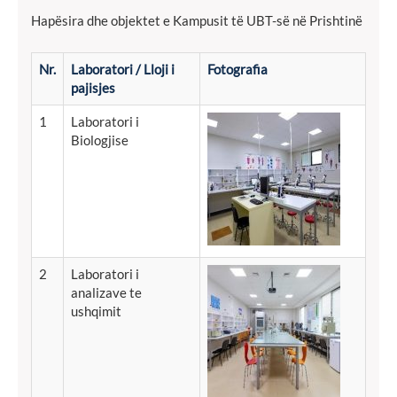
Hapësira
dhe
objektet
e
Kampusit
të
UBT-
së
në
Prishtinë
Nr.
Laboratori / Lloji i
Fotografia
pajisjes
1
Laboratori i
Biologjise
2
Laboratori
i
analizave
te
ushqimit