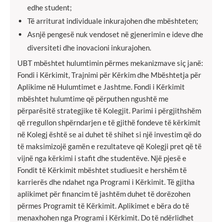
edhe student;
Të arriturat individuale inkurajohen dhe mbështeten;
Asnjë pengesë nuk vendoset në gjenerimin e ideve dhe
diversiteti dhe inovacioni inkurajohen.
UBT mbështet hulumtimin përmes mekanizmave siç janë:
Fondi i Kërkimit, Trajnimi për Kërkim dhe Mbështetja për
Aplikime në Hulumtimet e Jashtme. Fondi i Kërkimit
mbështet hulumtime që përputhen ngushtë me
përparësitë strategjike të Kolegjit. Parimi i përgjithshëm
që rregullon shpërndarjen e të gjithë fondeve të kërkimit
në Kolegj është se ai duhet të shihet si një investim që do
të maksimizojë gamën e rezultateve që Kolegji pret që të
vijnë nga kërkimi i stafit dhe studentëve. Një pjesë e
Fondit të Kërkimit mbështet studiuesit e hershëm të
karrierës dhe ndahet nga Programi i Kërkimit. Të gjitha
aplikimet për financim të jashtëm duhet të dorëzohen
përmes Programit të Kërkimit. Aplikimet e bëra do të
menaxhohen nga Programi i Kërkimit. Do të ndërlidhet